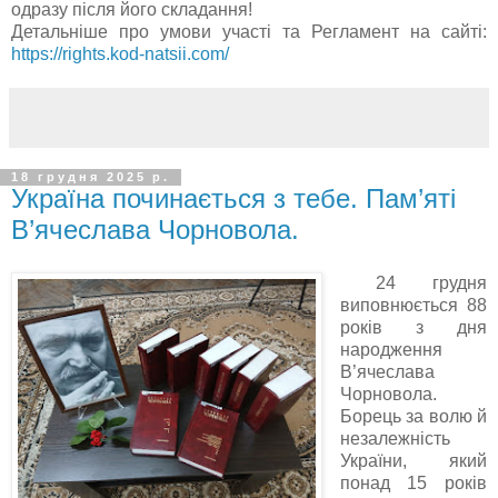
одразу після його складання!
Детальніше про умови участі та Регламент на сайті:
https://rights.kod-natsii.com/
18 грудня 2025 р.
Україна починається з тебе. Пам’яті
В’ячеслава Чорновола.
24
грудня
виповнюється 88
років з дня
народження
В’ячеслава
Чорновола
.
Борець за волю й
незалежність
України, який
понад 15 років