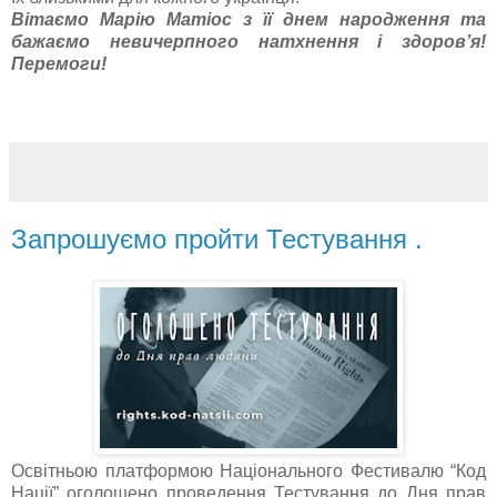
Вітаємо Марію
Матіос
з її днем народження та
бажаємо невичерпного натхнення і здоров’я!
Перемоги!
Запрошуємо пройти Тестування .
Освітньою платформою Національного Фестивалю “Код
Нації” оголошено проведення Тестування до Дня прав