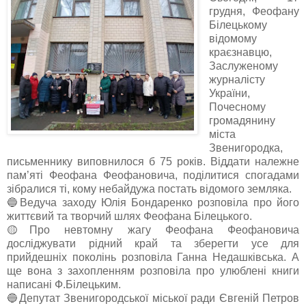
грудня, Феофану
Білецькому
відомому
краєзнавцю,
Заслуженому
журналісту
України,
Почесному
громадянину
міста
Звенигородка,
письменнику виповнилося б 75 років. Віддати належне
пам’яті Феофана Феофановича,
поділитися
спогадами
зібралися
ті, кому небайдужа постать відомого земляка.
🔵
Ведуча заходу Юлія Бондаренко розповіла про його
життєвий та творчий шлях Феофана Білецького.
🟡
Про невтомну жагу Феофана Феофановича
досліджувати рідний край та зберегти усе для
прийдешніх поколінь
розповіла Ганна Недашківська. А
ще вона з захопленням розповіла про улюблені книги
написані
Ф.Білецьким
.
🔵
Депутат Звенигородської міської ради Євгеній Петров