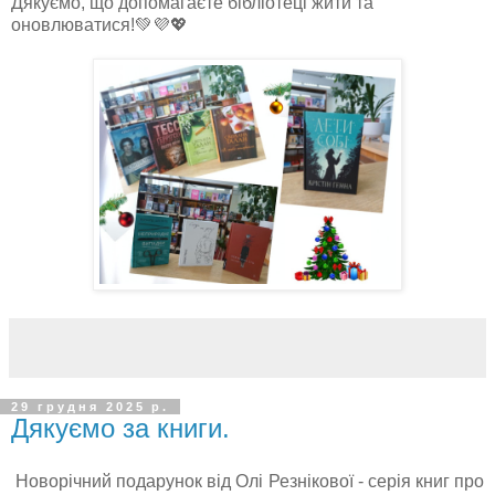
Дякуємо, що допомагаєте бібліотеці жити та
оновлюватися!💚💜💖
29 грудня 2025 р.
Дякуємо за книги.
Новорічний подарунок від Олі
Резнікової
- серія книг про