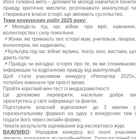
Його головна мета
–
допомогти молоді навчитися бачити
правду, критично мислити, розпізнавати маніпуляції та
створювати власні історії, що змінюють суспільство.
Теми конкурсних робіт 2025 року:
📌Молодість під час війни: про мрії, навчання,
волонтерство
і силу покоління.
📌Жінки, які тримають тил: історії мам, учительок, лікарок,
волонтерок, які надихають;
📌Культура під час війни: музика, театр, кіно, вистави, що
дають сили;
📌Правда чи вигадка: історія про те, як ми споживаємо
інформацію та відрізняємо правду від маніпуляцій.
Щоб стати учасником конкурсу
«
Репортер
2025
»,
потрібно виконати три прості кроки:
Пройти короткий міні-тест із
медіаграмотності
.
Це допоможе перевірити, наскільки добре ви
орієнтуєтесь у світі інформації та фактів;
Підготувати власний
відеосюжет
до 3 хвилин у
горизонтальному форматі на одну з конкурсних тем і
подати його через онлайн-форму;
Чекати результатів оцінювання від експертного журі.
ВАЖЛИВО
: Упродовж конкурсу всі охочі учасники
зможуть долучатися до онлайн-ефірів,
Zoom
-зустрічей та