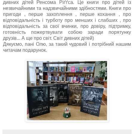
дивних дітей
Ренсома
Ріґґса
. Це книги п
ро дітей із
незвичайними та надзвичайними здібностями.
Книги про
п
ригоди , перше захоплення , перше кохання , про
відповідальність і турботу про менших і слабших ,
про
відповідальність за с
в
ої вчинки
,
про
довіру
,
підтримку
,
готовність
пожертвувати
собою
заради
порятунку
друзів
.
.. А ще
про
світ
.
Світ
дивних
дітей
)
Дякуємо, пані Олю, за такий чудовий і потрібний нашим
читачам подарунок.