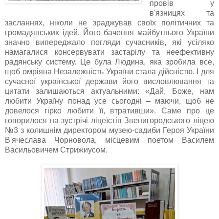
провів у
в'язницях та
засланнях, ніколи не зраджував своїх політичних та
громадянських ідей. Його бачення майбутнього України
значно випереджало погляди сучасників, які усіляко
намагалися консервувати застарілу та неефективну
радянську систему. Це була Людина, яка зробила все,
щоб омріяна Незалежність України стала дійсністю. І для
сучасної української держави його висловлювання та
цитати залишаються актуальними:
«
Дай, Боже, нам
любити Україну понад усе сьогодні
–
маючи, щоб не
довелося гірко любити її,
втративши
».
Саме про це
говорилося на зустрічі ліцеїстів Звенигородського ліцею
№
3 з
колишнім
директором
музею-садиби
Героя
України
В'ячеслава
Чорновола
,
місцевим
поетом
Василем
Васильовичем
Стрижиусом.