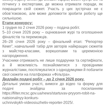
пітчингу
з експертами, де можна отримати поради, як
покращити свій сюжет. Участь у цих зустрічах не є
обов’язковою, але може допомогти зробити роботу ще
сильнішою.
Етапи конкурсу:
1 грудня по 2 січня 2026 року
–
подача робіт.
5
–10
січня 2026 року
–
оцінювання журі та оголошення
фіналістів та переможців.
26
–28
січня 2026 року
–
фінальний етап: “Репортер
Кемп
”, навчальний табір для авторів найкращих сюжетів
з майстер-класами, воркшопами та церемонією
нагородження.
Учасники отримають не лише подарунки та сертифікати,
а й можливість познайомитися з провідними
журналістами, поспілкуватися з однодумцями й побачити
свої сюжети на платформах
«
Фільтра
».
Дедлайн подачі робіт
–
до 2 січня 2026 року.
Детальні умови участі, вимоги до відео та форму для
подачі знайдеш за посиланням
https://filter.mcsc.gov.ua/news/startuvav-pryyom-robit-na-
natsionalnyy-konkurs-
uchnivskykh-videosiuzhetiv-reporter-2025/.