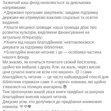
Зазвичай наш фонд оновлюється за декількома
напрямками:
📌Державні програми закупівель: завдяки підтримці
держави ми отримуємо важливі соціальні та освітні
видання;
📌Кошти місцевої громади: наша громада дбає про
розвиток культури, виділяючи фінансування на
актуальну літературу;
📌Книги від наших благодійників: невтомлюємося
дякувати за підтримку бібліотеки;
📌Благодійні внески читачів: і це — особлива частина
нашого фонду.
Ми знаємо, як хочеться почитати свіжий бестселер,
щойно він вийшов з друку. Але, на жаль, через високі
ціни сучасні книги не всім
«
по кишені
».
😔
І саме
благодійність читачів
—
це часто найшвидший спосіб для
бібліотеки отримати саме ті
«
гарячі
»
новинки, які щойно
з’явилися на по
лицях книгарень.📚
Тож пропонуємо вашій увазі книги придбані за рахунок
благодійних внесків наших читачів.
Дякуємо усім, хто долучився до придбання книжкових
новинок. 💚💜💖