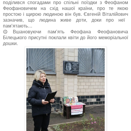
поділився спогадами про спільні поїздки з Феофаном
Феофановичем на схід нашої країни, про те якою
простою і щирою людиною він був. Євгеній
Віталійович
зазначив, що людина живе доти, доки про неї
пам’ятають…
🟡
Вшановуючи пам’ять Феофана Феофановича
Білецького присутні поклали квіти до його меморіальної
дошки.