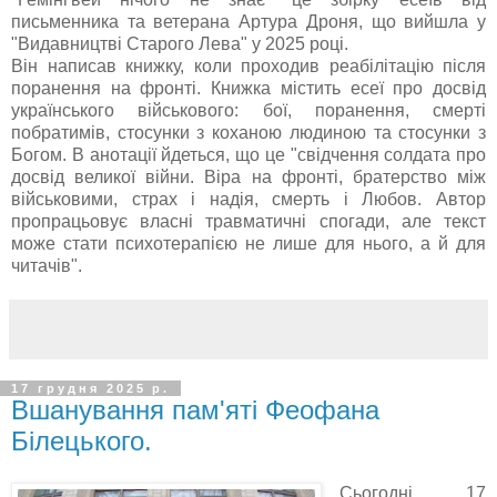
письменника та ветерана Артура Дроня, що вийшла у
"Видавництві Старого Лева" у 2025 році.
Він написав книжку, коли проходив реабілітацію після
поранення на фронті. Книжка містить есеї про досвід
українського військового: бої, поранення, смерті
побратимів, стосунки з коханою людиною та стосунки з
Богом. В анотації йдеться, що це "свідчення солдата про
досвід великої війни. Віра на фронті, братерство між
військовими, страх і надія, смерть і Любов. Автор
пропрацьовує власні травматичні спогади, але текст
може стати психотерапією не лише для нього, а й для
читачів".
17 грудня 2025 р.
Вшанування пам'яті Феофана
Білецького.
Сьогодні, 17