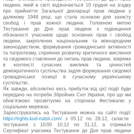
людини, який в світі відзначається 10 грудня на згадку
про прийняття Загальної декларації прав людини у
далекому 1948 році, що стала основою для захисту
свобод і прав кожної людини. Головною метою
Тестування до Дня прав людини є підвищення
обізнаності учасників щодо основних прав і свобод
людини, закріплених національним та міжнародним
законодавством, формування громадянської активності
та патріотизму, сприяння розвитку критичного мислення
та свідомого ставлення до питань прав людини, зокрема
в контексті сучасних викликів та цінностей
демократичного суспільства задля формування свідомої
громадянської позиції в сучасному українському
суспільстві.
Як завжди, абсолютно весь прибуток від цієї події буде
передано на потреби Збройних Сил України, про що ми
обов
ʼ
язково
прозвітуємо на сторінках Фестивалю у
соціальних мережах.
Зареєструватись на Тестування можна на сайті події:
https://rights.kod-natsii.com/
з 05.12 по 28.12, скласти
тестування з 10:00 10.12 по 31.12, а отримати
Сертифікат учасника Тестування до Дня прав людини