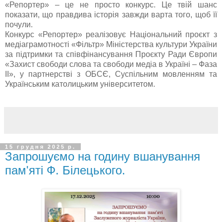
«
Репортер
»
–
це не просто конкурс. Це твій шанс
показати, що правдива історія завжди варта того, щоб її
почули.
Конкурс
«
Репортер
»
реалізовує Національний
проєкт
з
медіаграмотності
«
Фільтр
»
Міністерства культури України
за підтримки та співфінансування
Проєкту
Ради Європи
«
Захист свободи слова та свободи медіа в Україні
–
Фаза
II
»,
у партнерстві з ОБСЄ, Суспільним мовленням та
Українським католицьким університетом.
15 грудня 2025 р.
Запрошуємо на годину вшанування
пам'яті Ф. Білецького.