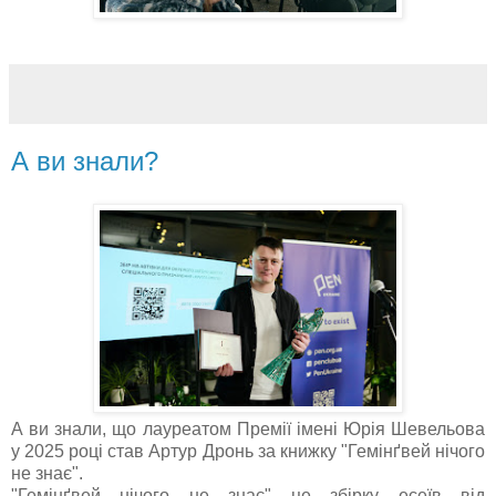
А ви знали?
А ви знали, що лауреатом Премії імені Юрія Шевельова
у 2025 році став Артур Дронь за книжку "Гемінґвей нічого
не знає".
"Гемінґвей нічого не знає" це збірку есеїв від