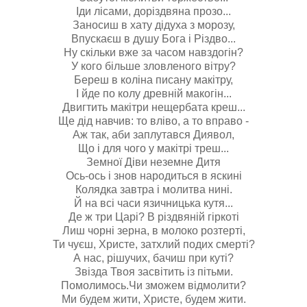
Іди лісами,
доріздвяна
прозо...
Заносиш в хату
дідуха
з морозу,
Впускаєш в душу Бога і Різдво...
Ну скільки вже за часом навздогін?
У кого більше зловленого вітру?
Береш в коліна писану макітру,
І йде по колу древній макогін...
Двигтить макітри нещербата
креш...
Ще дід навчив: то вліво, а то вправо -
Аж так, аби заплутався Диявол,
Що і для чого у макітрі треш...
Земної Діви неземне Дитя
Ось-ось і знов народиться в
яскині
Колядка завтра і молитва нині.
Й на всі часи язичницька кутя...
Де ж три Царі? В різдвяній гіркоті
Лиш чорні зерна, в молоко розтерті,
Ти чуєш, Христе, затхлий подих смерті?
А нас, рішучих, бачиш при куті?
Звізда Твоя засвітить із пітьми.
Помолимось.Чи
зможем відмолити?
Ми будем жити, Христе, будем жити.