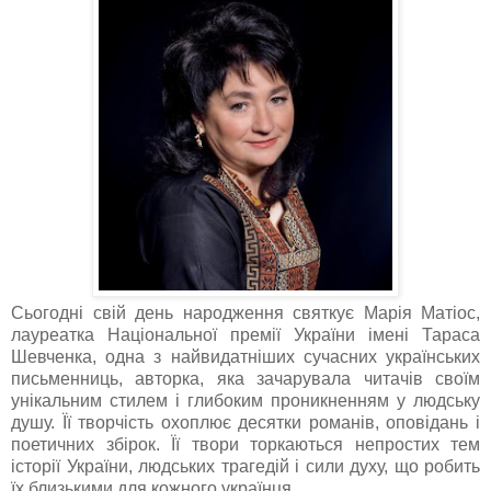
Сьогодні свій день народження святкує Марія
Матіос
,
лауреатка Національної премії України імені Тараса
Шевченка, одна з найвидатніших сучасних українських
письменниць, авторка, яка зачарувала читачів своїм
унікальним стилем і глибоким проникненням у людську
душу. Її творчість охоплює десятки романів, оповідань і
поетичних збірок. Її твори торкаються непростих тем
історії України, людських трагедій і сили духу, що робить
їх близькими для кожного українця.