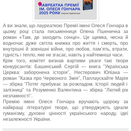
А ви знали, що лауреаткою Премії імені Олеся Гончара в
цьому році стала письменниця Олена Пшенична за
роман
«
Там, де заходить
сонце
».
Це щемка, чесна й
водночас дуже світла книжка про життя і смерть, про
внутрішні й зовнішні війни, про любов,
пам
ʼ
ять
, втрати,
гідність і тепло, яке не згасає, навіть у найтемніші часи.
Крім
того
,
комітет
визнав
вартими
уваги
такі
твори
конкурсантів
:
Башинський
Сергій
—
книга
"
Українська
Церква
:
заборонена
історія
"
,
Нестерович
Юліана
—
роман
"
Казка
про
Червоного
Змія
"
,
Паплаускайте
Марія
—
збірка
"
Потяг
прибуває
за
розкладом
.
Історії
людей
і
залізниці
"
та
Розуменко
Валентина
—
збірка
"
Лютий
рік
незламності
".
Премію
імені
Олеся
Гончара
вручають
щороку
за
найкращі
літературні
твори
,
що
утверджують
ідеали
гуманізму
,
духовні
цінності
українського
народу
,
ідеї
незалежності
України
.