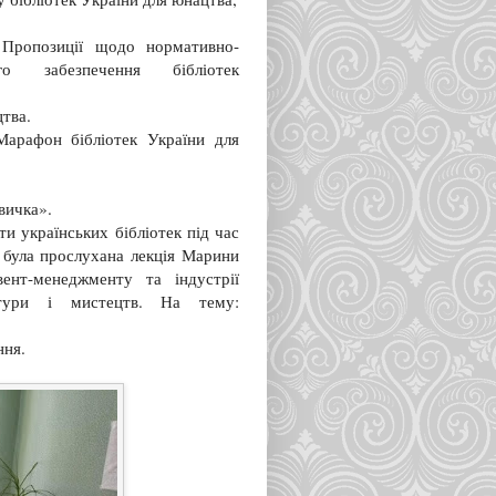
озиції щодо нормативно-
ого забезпечення бібліотек
цтва.
фон бібліотек України для
вичка».
ти українських бібліотек під час
а була прослухана лекція Марини
вент-менеджменту та індустрії
льтури і мистецтв. На тему:
ння.