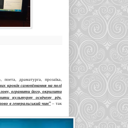
 поета, драматурга, прозаїка,
их кроків самопізнання на полі
слову, огранити його, окрилити
ити культурну освічену річ,
лово в генеральський чин”
– так