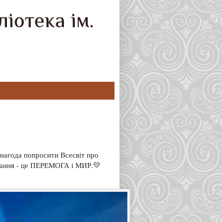
іотека ім.
а нагода попросити Всесвіт про
бажання - це ПЕРЕМОГА і МИР.💛