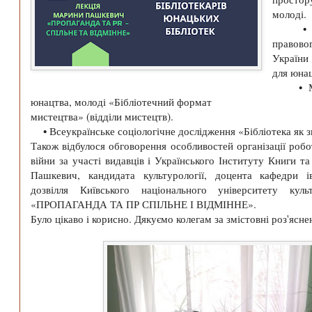
молоді.
• Проп
правов
України
для юна
• Мара
юнацтва, молоді «Бібліотечний формат
мистецтва» (відділи мистецтв).
• Всеукраїнське соціологічне дослідження «Бібліотека як з
Також відбулося обговорення особливостей організації робо
війни за участі видавців і Українського Інституту Книги т
Пашкевич, кандидата культурології, доцента кафедри і
дозвілля Київського національного університету ку
«ПРОПАГАНДА ТА ПР СПІЛЬНЕ І ВІДМІННЕ».
Було цікаво і корисно. Дякуємо колегам за змістовні роз'ясне