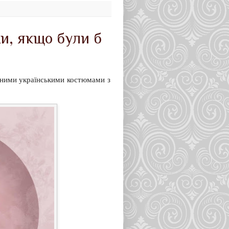
ни, якщо були б
йними українськими костюмами з