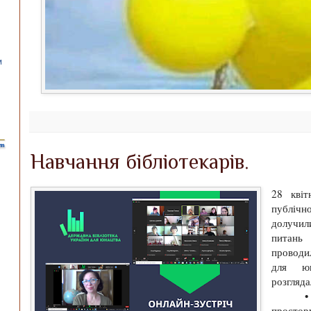
Навчання бібліотекарів.
28 квіт
публічно
долучил
питань
проводи
для юн
розгляда
• Ств
простору