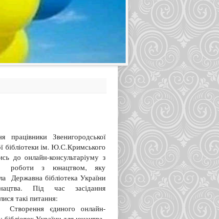
ня працівники Звенигородської
ї бібліотеки ім. Ю.С.Кримського
ись до онлайн-консультаріуму з
 роботи з юнацтвом, яку
ла Державна бібліотека України
ацтва. Під час засідання
лися такі питання:
орення єдиного онлайн-
 бібліотек України для юнацтва,