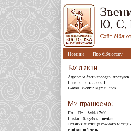
Звени
Ю. С.
Сайт бібліо
Новини
Про бібліотеку
Контакти
Адреса: м.Звенигородка, провулок
Віктора Погорілого,1
E-mail: zvenbib@gmail.com
Ми працюємо:
8
:00-17:00
Пн. - Пт. -
субота
неділя
Вихідний:
,
Остання п’ятниця кожного місяця -
санітарний день