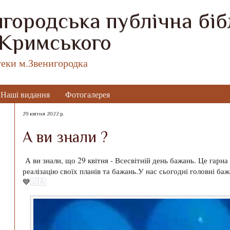
городська публічна бібл
 Кримського
теки м.Звенигородка
Наші видання
Фотогалерея
29 квітня 2022 р.
А ви знали ?
А ви знали, що 29 квітня - Всесвітній день бажань. Це гарн
реалізацію своїх планів та бажань.У нас сьогодні головні 
🇺🇦
💙