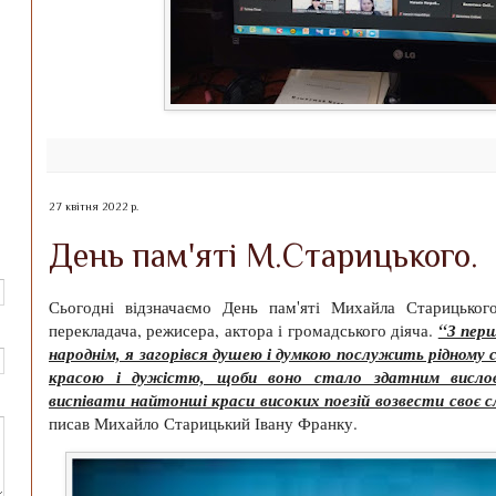
27 квітня 2022 р.
День пам'яті М.Старицького.
Сьогодні відзначаємо День пам'яті Михайла Старицького,
“З перш
перекладача, режисера, актора і громадського діяча.
народнім, я загорівся душею і думкою послужить рідному 
красою і дужістю, щоби воно стало здатним вислов
виспівати найтонші краси високих поезій возвести своє с
писав Михайло Старицький Івану Франку.