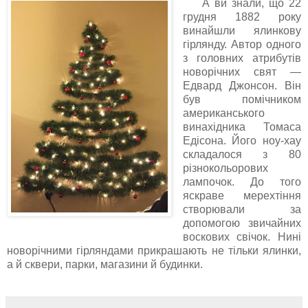
А ви знали, що 22
грудня 1882 року
винайшли ялинкову
гірлянду. Автор одного
з головних атрибутів
новорічних свят —
Едвард Джонсон. Він
був помічником
американського
винахідника Томаса
Едісона. Його ноу-хау
складалося з 80
різнокольорових
лампочок. До того
яскраве мерехтіння
створювали за
допомогою звичайних
воскових свічок. Нині
новорічними гірляндами прикрашають не тільки ялинки,
а й сквери, парки, магазини й будинки.