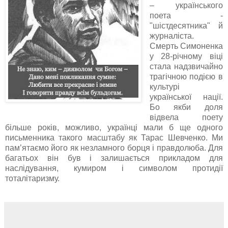
– українського
поета -
"шістдесятника" й
журналіста.
Смерть Симоненка
у 28-річному віці
стала надзвичайно
трагічною подією в
культурі
української нації.
Бо якби доля
відвела поету
більше років, можливо, українці мали б ще одного
письменника такого масштабу як Тарас Шевченко. Ми
пам’ятаємо його як незламного борця і правдолюба. Для
багатьох він був і залишається прикладом для
наслідування, кумиром і символом протидії
тоталітаризму.