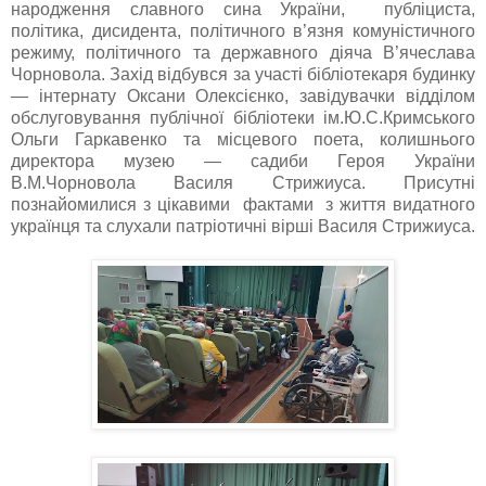
народження славного сина України, публіциста,
політика, дисидента, політичного в’язня комуністичного
режиму, політичного та державного діяча В’ячеслава
Чорновола. Захід відбувся за участі бібліотекаря будинку
— інтернату Оксани Олексієнко, завідувачки відділом
обслуговування публічної бібліотеки ім.Ю.С.Кримського
Ольги Гаркавенко та місцевого поета, колишнього
директора музею — садиби Героя України
В.М.Чорновола Василя Стрижиуса. Присутні
познайомилися з цікавими фактами з життя видатного
українця та слухали патріотичні вірші Василя Стрижиуса.