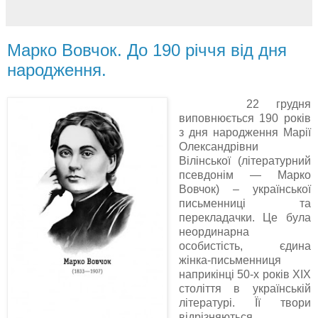
Марко Вовчок. До 190 річчя від дня
народження.
22 грудня
виповнюється 190 років
з дня народження Марії
Олександрівни
Вілінської (літературний
псевдонім — Марко
Вовчок) – української
письменниці та
перекладачки. Це була
неординарна
особистість, єдина
жінка-письменниця
наприкінці 50-х років ХІХ
століття в українській
літературі. Її твори
відрізняються