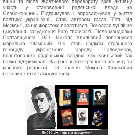
війни та після Жовтневого перевороту взяв активну
участь у становленні радянської влади на
Слобожанщині. Підтримував і впроваджував у життя
політику українізації. Став автором гасла "Геть від
Москви!", за що жорстоко поплатився. Почалося публічне
цькування, засудження його творчості. Після мандрівки
Полтавщиною 1933, Микола Хвильовий повернувся
морально зламаний. Він став свідком страшного
геноциду українського народу, Голодомору,
влаштованого радянською владою, яку Хвильовий так
палко підтримував. На фоні цього страшного злочину та
масових репресій, 13 травня Микола Хвильовий
покінчив життя самогубством.