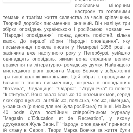
особливим мінорним
настроєм та головними
темами є трагізм життя селянства за часів кріпаччини.
Творчий доробок письменниці значний. Він налічує три
збірки оповідань українською і російською мовами —
"Народні оповідання", понад десять повістей, кілька
казок. До першої збірки "Народні оповідання", яку
письменниця почала писати у Немирові 1856 році, а
закінчила вже наступного року у Петербурзі, увійшло
одинадцять оповідань, якими вона справила велике
враження на літературно-громадську думку. Найвищого
мистецького рівня досягла Марко Вовчок у зображенні
трагічної долі жінки-кріпачки. Цей образ є провідним у
більшості творів письменниці, зокрема в оповіданнях
"Козачка", "Ледащиця", "Одарка", "Игрушечка" та повісті
"Інститутка". Вона знала близько 10 іноземних мов, серед
яких французька, англійська, польська, чеська, німецька,
українська (рідною для неї була російська) та інші. Майже
40 років була постійним співробітником журналу
"Magasin d`Education et de Recreation", у якому
друкувався Жуль Верн. Її "Народні оповідання" принесли
їй славу в Європі. Твори Марка Вовчка за життя були