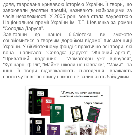
доля, таврована кривавою історією України. Її твори, що
завоювали десятки премій, називають найкращими за
часів незалежності. У 2005 році вона стала лауреаткою
Національної премії України ім. Т.Г. Шевченка за роман
“Солодка Даруся”.
Завітавши до нашої бібліотеки, ви зможете
ознайомитися з творчим доробком відомої письменниці
України. У бібліотечному фонді є практично всі твори, які
вона написала: “Солодка Даруся”, “Жіночий аркан”,
“Приватний щоденник”, “Армагедон уже відбувся”,
“Кулінарні фіглі”, “Майже ніколи не навпаки”, “Мами” , та
інші. Її твори відзеркалюють сьогодення, вражають
своєю чуттєвістю опису і нікого не залишають байдужим.