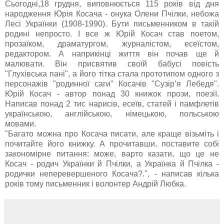
Сьогодні,18 грудня, виповнюється 115 років від дня
народження Юрія Косача - онука Олени Пчілки, небожа
Лесі Українки (1908-1990). Бути письменником в такій
родині непросто. І все ж Юрій Косач став поетом,
прозаїком, драматургом, журналістом, есеїстом,
редактором. А наприкінці життя він почав ще й
малювати. Він присвятив своїй бабусі повість
"Глухівська пані", а його тітка стала прототипом одного з
персонажів "родинної саги" Косачів "Сузір’я Лебедя".
Юрій Косач - автор понад 30 книжок прози, поезії.
Написав понад 2 тис нарисів, есеїв, статей і памфлетів
українською, англійською, німецькою, польською
мовами.
"Багато можна про Косача писати, але краще візьміть і
почитайте його книжку. А прочитавши, поставите собі
закономірне питання: може, варто казати, що це не
Косач - родич Українки й Пчілки, а Українка й Пчілка -
родички неперевершеного Косача?.", - написав кілька
років тому письменник і волонтер Андрій Любка.