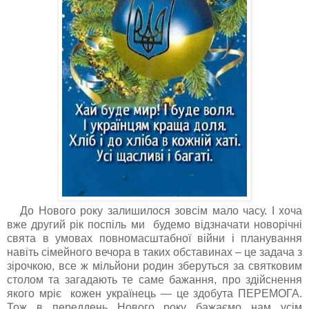
До Нового року залишилося зовсім мало часу. І хоча
вже другий рік поспіль ми будемо відзначати новорічні
свята в умовах повномасштабної війни і планування
навіть сімейного вечора в таких обставинах – це задача з
зірочкою, все ж мільйони родин зберуться за святковим
столом та загадають те саме бажання, про здійснення
якого мріє кожен українець — це здобута ПЕРЕМОГА.
Тож в переддень Нового року бажаємо нам усім