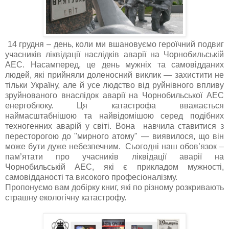
14 грудня – день, коли ми вшановуємо героїчний подвиг
учасників ліквідації наслідків аварії на Чорнобильській
АЕС. Насамперед, це день мужніх та самовідданих
людей, які прийняли доленосний виклик — захистити не
тільки Україну, але й усе людство від руйнівного впливу
зруйнованого внаслідок аварії на Чорнобильської АЕС
енергоблоку. Ця катастрофа вважається
наймасштабнішою та найвідомішою серед подібних
техногенних аварій у світі. Вона навчила ставитися з
пересторогою до "мирного атому" — виявилося, що він
може бути дуже небезпечним. Сьогодні наш обов’язок –
пам’ятати про учасників ліквідації аварії на
Чорнобильській АЕС, які є прикладом мужності,
самовідданості та високого професіоналізму.
Пропонуємо вам добірку книг, які по різному розкривають
страшну екологічну катастрофу.