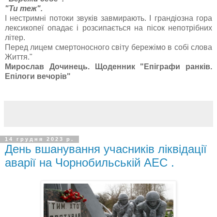
"Ти теж".
І нестримні потоки звуків завмирають. І грандіозна гора
лексикопеї опадає і розсипається на пісок непотрібних
літер.
Перед лицем смертоносного світу бережімо в собі слова
Життя."
Мирослав Дочинець.
Щоденник "Епіграфи ранків.
Епілоги вечорів"
14 грудня 2023 р.
День вшанування учасників ліквідації
аварії на Чорнобильській АЕС .