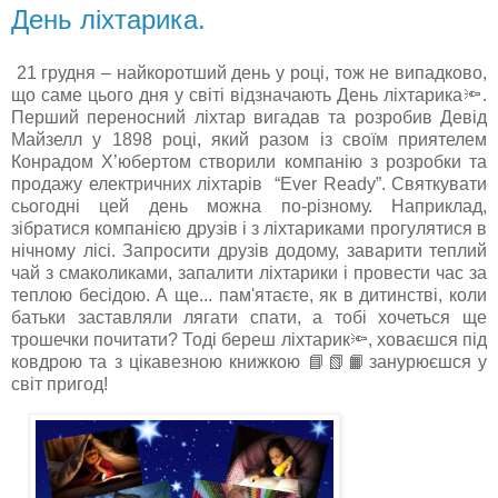
День ліхтарика.
21 грудня – найкоротший день у році, тож не випадково,
що саме цього дня у світі відзначають День ліхтарика🔦.
Перший переносний ліхтар вигадав та розробив Девід
Майзелл у 1898 році, який разом із своїм приятелем
Конрадом Х’юбертом створили компанію з розробки та
продажу електричних ліхтарів “Ever Ready”. Святкувати
сьогодні цей день можна по-різному. Наприклад,
зібратися компанією друзів і з ліхтариками прогулятися в
нічному лісі. Запросити друзів додому, заварити теплий
чай з смаколиками, запалити ліхтарики і провести час за
теплою бесідою. А ще... пам'ятаєте, як в дитинстві, коли
батьки заставляли лягати спати, а тобі хочеться ще
трошечки почитати? Тоді береш ліхтарик🔦, ховаєшся під
ковдрою та з цікавезною книжкою 📘📗📙занурюєшся у
світ пригод!