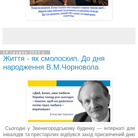
19 грудня 2023 р.
Життя - як смолоскип. До дня
народження В.М.Чорновола
Сьогодні у Звенигородському будинку — інтернаті для
інвалідів та престарілих відбувся захід присвячений дню