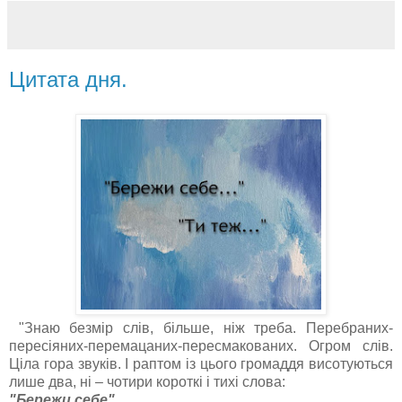
Цитата дня.
"Знаю безмір слів, більше, ніж треба. Перебраних-
пересіяних-перемацаних-пересмакованих. Огром слів.
Ціла гора звуків. І раптом із цього громаддя висотуються
лише два, ні – чотири короткі і тихі слова:
"Бережи себе".