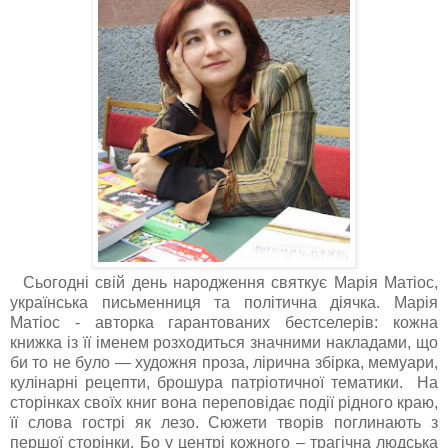
Сьогодні свій день народження святкує Марія Матіос,
українська письменниця та політична діячка. Марія
Матіос - авторка гарантованих бестселерів: кожна
книжка із її іменем розходиться значними накладами, що
би то не було — художня проза, лірична збірка, мемуари,
кулінарні рецепти, брошура патріотичної тематики. На
сторінках своїх книг вона переповідає події рідного краю,
її слова гострі як лезо. Сюжети творів поглинають з
першої сторінки. Бо у центрі кожного – трагічна людська