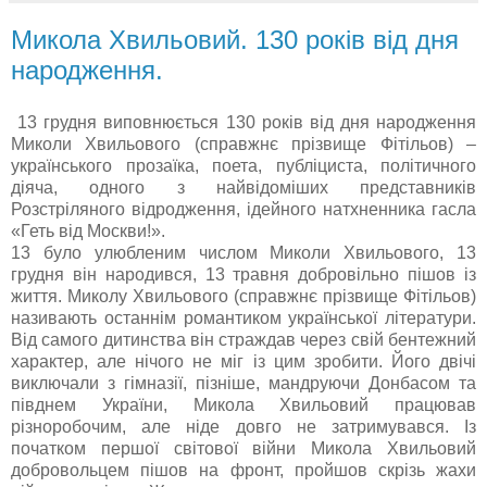
Микола Хвильовий. 130 років від дня
народження.
13 грудня виповнюється 130 років від дня народження
Миколи Хвильового (справжнє прізвище Фітільов) –
українського прозаїка, поета, публіциста, політичного
діяча, одного з найвідоміших представників
Розстріляного відродження, ідейного натхненника гасла
«Геть від Москви!».
13 було улюбленим числом Миколи Хвильового, 13
грудня він народився, 13 травня добровільно пішов із
життя. Миколу Хвильового (справжнє прізвище Фітільов)
називають останнім романтиком української літератури.
Від самого дитинства він страждав через свій бентежний
характер, але нічого не міг із цим зробити. Його двічі
виключали з гімназії, пізніше, мандруючи Донбасом та
півднем України, Микола Хвильовий працював
різноробочим, але ніде довго не затримувався. Із
початком першої світової війни Микола Хвильовий
добровольцем пішов на фронт, пройшов скрізь жахи