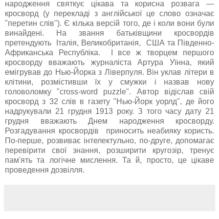
народження святкує цікава та корисна розвага —
кросворд (у перекладі з англійської це слово означає
"перетин слів"). Є кілька версій того, де і коли вони були
винайдені. На звання батьківщини кросвордів
претендують Італія, Великобританія, США та Південно-
Африканська Республіка. І все ж творцем першого
кросворду вважають журналіста Артура Уїнна, який
емігрував до Нью-Йорка з Ліверпуля. Він уклав літери в
клітини, розмістивши їх у смужки і назвав нову
головоломку "cross-word puzzle". Автор відіслав свій
кросворд з 32 слів в газету "Нью-Йорк уорлд", де його
надрукували 21 грудня 1913 року. З того часу дату 21
грудня вважають Днем народження кросворду.
Розгадування кросвордів приносить неабияку користь.
По-перше, розвиває інтелектульно, по-друге, допомагає
перевірити свої знання, розширити кругозір, тренує
пам'ять та логічне мислення. Та й, просто, це цікаве
проведення дозвілля.