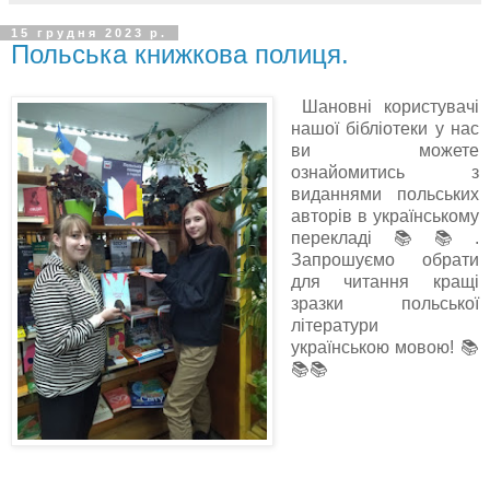
15 грудня 2023 р.
Польська книжкова полиця.
Шановні користувачі
нашої бібліотеки у нас
ви можете
ознайомитись з
виданнями польських
авторів в українському
перекладі📚📚.
Запрошуємо обрати
для читання кращі
зразки польської
літератури
українською мовою! 📚
📚📚