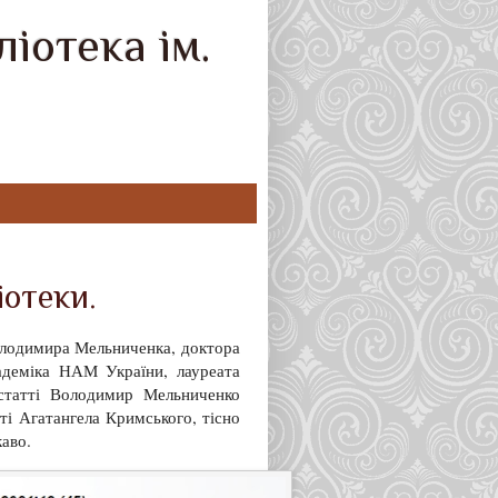
іотека ім.
іотеки.
олодимира Мельниченка, доктора
адеміка НАМ України, лауреата
 статті Володимир Мельниченко
сті Агатангела Кримського, тісно
каво.