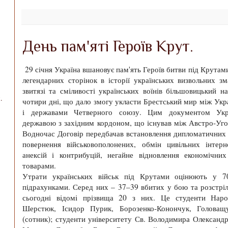
День пам'яті Героїв Крут.
29 січня Україна вшановує пам'ять Героїв битви під Крутами
легендарних сторінок в історії українських визвольних зм
звитязі та сміливості українських воїнів більшовицький н
.
чотири дні, що дало змогу укласти Брестський мир між Ук
і державами Четверного союзу. Цим документом Укра
державою з західним кордоном, що існував між Австро-Уг
Водночас Договір передбачав встановлення дипломатичних 
повернення військовополонених, обмін цивільних інтерн
анексій і контрибуцій, негайне відновлення економічних
товарами.
Утрати українських військ під Крутами оцінюють у 7
підрахунками. Серед них – 37–39 вбитих у бою та розстріля
сьогодні вiдомi прізвища 20 з них. Це студенти Наро
Шерстюк, Ісидор Пурик, Борозенко-Конончук, Головащ
(сотник); студенти університету Св. Володимира Олексан