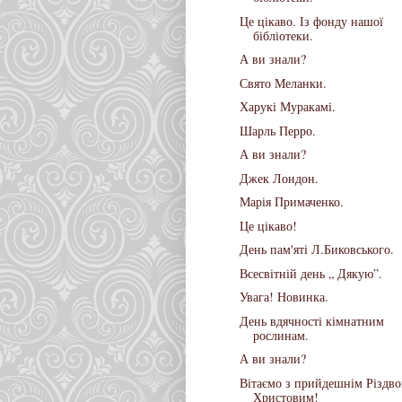
Це цікаво. Із фонду нашої
бібліотеки.
А ви знали?
Свято Меланки.
Харукі Муракамі.
Шарль Перро.
А ви знали?
Джек Лондон.
Марія Примаченко.
Це цікаво!
День пам'яті Л.Биковського.
Всесвітній день „ Дякую”.
Увага! Новинка.
День вдячності кімнатним
рослинам.
А ви знали?
Вітаємо з прийдешнім Різдв
Христовим!