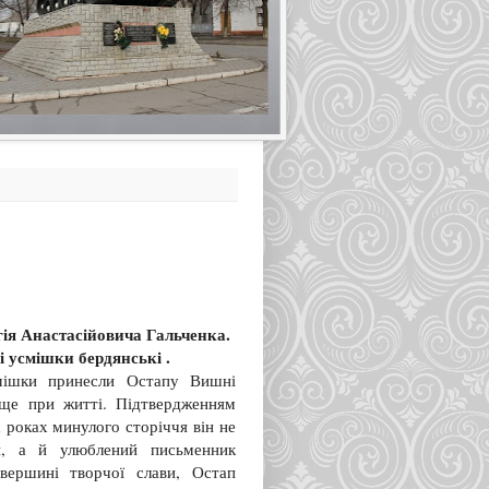
гія Анастасійовича Гальченка.
смішки бердянські .
смішки принесли Остапу Вишні
 ще при житті. Підтвердженням
 роках минулого сторіччя він не
ий, а й улюблений письменник
вершині творчої слави, Остап