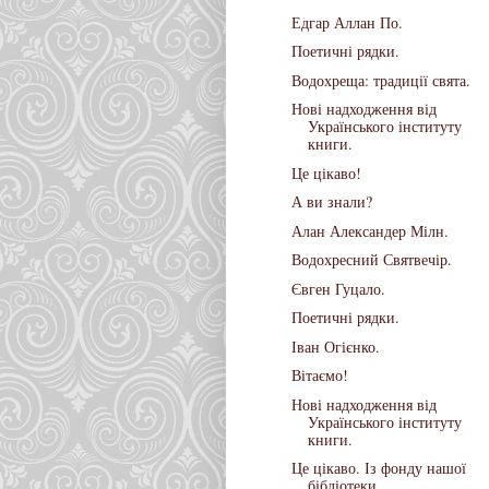
Едгар Аллан По.
Поетичні рядки.
Водохреща: традиції свята.
Нові надходження від
Українського інституту
книги.
Це цікаво!
А ви знали?
Алан Александер Мілн.
Водохресний Святвечір.
Євген Гуцало.
Поетичні рядки.
Іван Огієнко.
Вітаємо!
Нові надходження від
Українського інституту
книги.
Це цікаво. Із фонду нашої
бібліотеки.