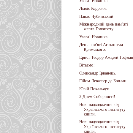
Увага! Новинка.
Льюїс Керролл.
Павло Чубинський.
Міжнародний день пам’яті
жертв Голокосту.
Увага! Новинка.
День пам'яті Агатангела
Кримського.
Ернст Теодор Амадей Гофман
Вітаємо!
Олександр Ірванець.
Гійом Левассер де Боплан.
Юрій Покальчук.
З Днем Соборності!
Нові надходження від
Українського інституту
книги.
Нові надходження від
Українського інституту
книги.