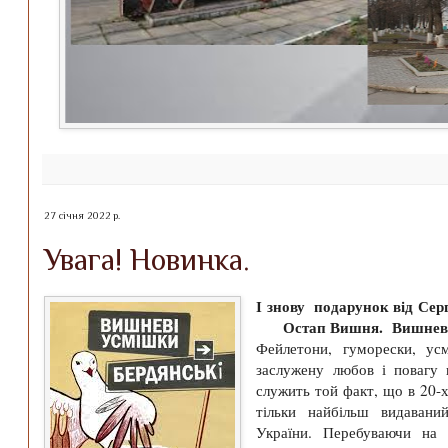
27 січня 2022 р.
Увага! Новинка.
І знову подарунок від Сер
Остап Вишня. Вишневі у
Фейлетони, гуморески, у
заслужену любов і повагу
служить той факт, що в 20-х
тільки найбільш видаван
України. Перебуваючи на 