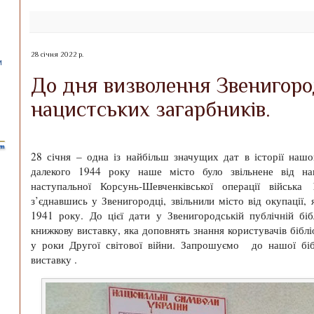
28 січня 2022 р.
До дня визволення Звенигоро
нацистських загарбників.
28 січня – одна із найбільш значущих дат в історії наш
далекого 1944 року наше місто було звільнене від нац
наступальної Корсунь-Шевченківської операції війська
з’єднавшись у Звенигородці, звільнили місто від окупації,
1941 року. До цієї дати у Звенигородській публічній біб
книжкову виставку, яка доповнять знання користувачів бібл
у роки Другої світової війни. Запрошуємо до нашої бі
виставку .