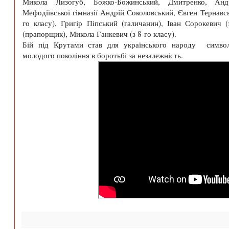
Микола Лизогуб, Божко-Божинський, Дмитренко, Андр
Мефодiївської гiмназiї Андрiй Соколовський, Євген Тернавс
го класу), Григiр Пiпський (галичанин), Іван Сорокевич (
(прапорщик), Микола Ганкевич (з 8-го класу).
Бій під Крутами став для українського народу симво
молодого покоління в боротьбі за незалежність.