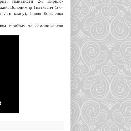
iїв; гімназисти 2-ї Кирило-
ький, Володимир Гнаткевич (з 6-
з 7-го класу), Павло Кольченко
лом героїзму та самопожертви