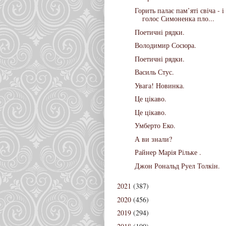
Горить палає пам’яті свіча - і
голос Симоненка пло...
Поетичні рядки.
Володимир Сосюра.
Поетичні рядки.
Василь Стус.
Увага! Новинка.
Це цікаво.
Це цікаво.
Умберто Еко.
А ви знали?
Райнер Марія Рільке .
Джон Рональд Руел Толкін.
2021
(387)
2020
(456)
2019
(294)