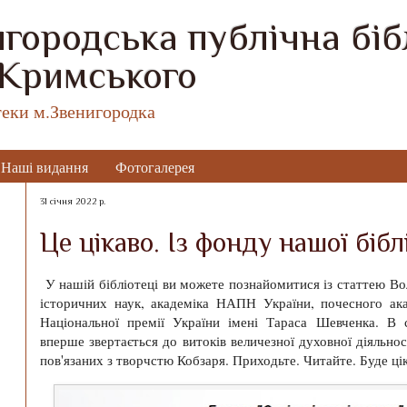
городська публічна бібл
 Кримського
теки м.Звенигородка
Наші видання
Фотогалерея
31 січня 2022 р.
Це цікаво. Із фонду нашої бібл
У нашій бібліотеці ви можете познайомитися із статтею В
історичних наук, академіка НАПН України, почесного ак
Національної премії України імені Тараса Шевченка. В
вперше звертається до витоків величезної духовної діяльно
пов'язаних з творчстю Кобзаря. Приходьте. Читайте. Буде ці