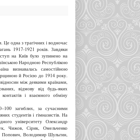
. Це одна з трагічних і водночас
агань 1917-1921 років. Завдяки
аступ на Київ було зупинено на
раїнською Народною Республікою
їна визнавалась самостійною
орщиною й Росією до 1914 року.
відносин між деякими країнами,
ованих, відмову від будь-яких
 контактів і взаємного обміну
0–100 загиблих, за сучасними
них студентів i гімназистів. На
дного університету Олександр
ук, Чижов, Сiрик, Омельченко
др Попович, Володимир Шульгин,