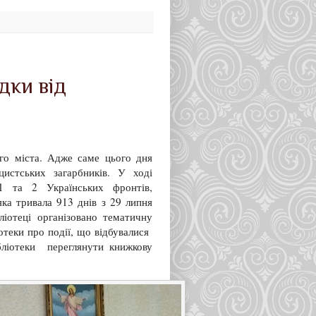
дки від
ого міста. Адже саме цього дня
истських загарбників. У ході
 1 та 2 Українських фронтів,
 яка тривала 913 днів з 29 липня
ліотеці організовано тематичну
іотеки про події, що відбувалися
бліотеки переглянути книжкову