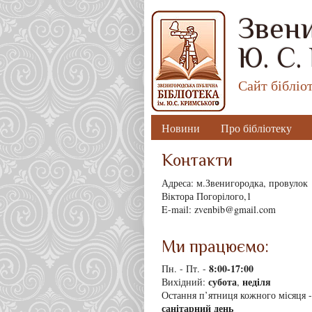
Звени
Ю. С.
Сайт бібліо
Новини
Про бібліотеку
Контакти
Адреса: м.Звенигородка, провулок
Віктора Погорілого,1
E-mail: zvenbib@gmail.com
Ми працюємо:
8
:00-17:00
Пн. - Пт. -
субота
неділя
Вихідний:
,
Остання п’ятниця кожного місяця -
санітарний день