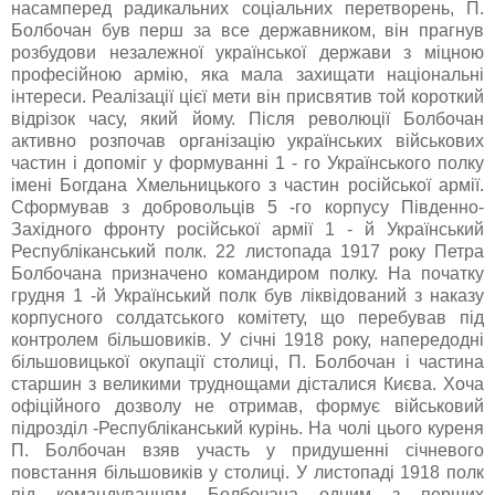
насамперед радикальних соціальних перетворень, П.
Болбочан був перш за все державником, він прагнув
розбудови незалежної української держави з міцною
професійною армію, яка мала захищати національні
інтереси. Реалізації цієї мети він присвятив той короткий
відрізок часу, який йому. Після революції Болбочан
активно розпочав організацію українських військових
частин і допоміг у формуванні 1 - го Українського полку
імені Богдана Хмельницького з частин російської армії.
Сформував з добровольців 5 -го корпусу Південно-
Західного фронту російської армії 1 - й Український
Республіканський полк. 22 листопада 1917 року Петра
Болбочана призначено командиром полку. На початку
грудня 1 -й Український полк був ліквідований з наказу
корпусного солдатського комітету, що перебував під
контролем більшовиків. У січні 1918 року, напередодні
більшовицької окупації столиці, П. Болбочан і частина
старшин з великими труднощами дісталися Києва. Хоча
офіційного дозволу не отримав, формує військовий
підрозділ -Республіканський курінь. На чолі цього куреня
П. Болбочан взяв участь у придушенні січневого
повстання більшовиків у столиці. У листопаді 1918 полк
під командуванням Болбочана одним з перших