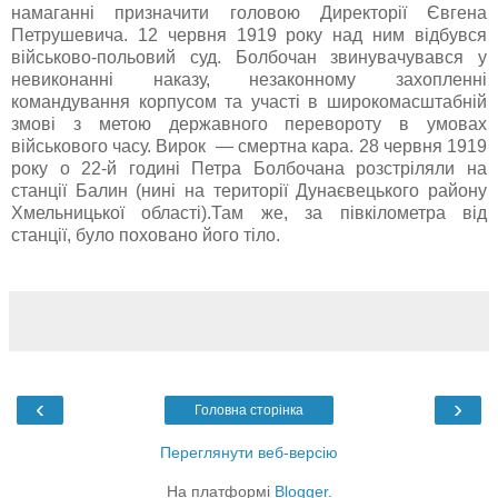
намаганні призначити головою Директорії Євгена
Петрушевича. 12 червня 1919 року над ним відбувся
військово-польовий суд. Болбочан звинувачувався у
невиконанні наказу, незаконному захопленні
командування корпусом та участі в широкомасштабній
змові з метою державного перевороту в умовах
військового часу. Вирок — смертна кара. 28 червня 1919
року о 22-й годині Петра Болбочана розстріляли на
станції Балин (нині на території Дунаєвецького району
Хмельницької області).Там же, за півкілометра від
станції, було поховано його тіло.
‹
›
Головна сторінка
Переглянути веб-версію
На платформі
Blogger
.