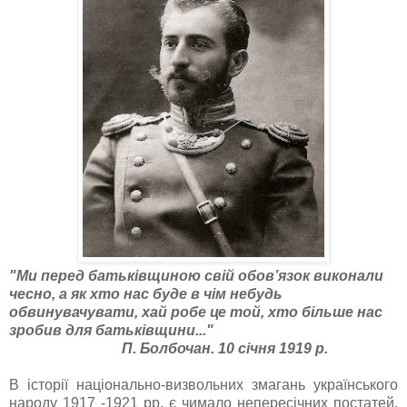
"Ми перед батьківщиною свій обов’я­зок виконали
чесно, а як хто нас буде в чім небудь
обвинувачувати, хай робе це той, хто більше нас
зробив для батьківщини..."
П. Болбочан. 10 січня 1919 р.
В історії національно-визвольних змагань українського
народу 1917 -1921 рр. є чимало непересічних постатей,