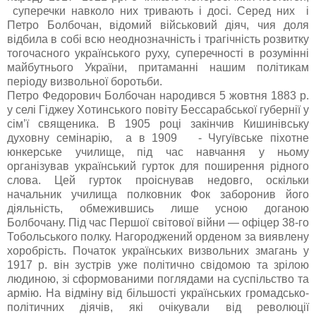
суперечки навколо них тривають і досі. Серед них і
Петро Болбочан, відомий військовий діяч, чия доля
відбила в собі всю неоднозначність і трагічність розвитку
тогочасного українського руху, суперечності в розумінні
майбутнього України, притаманні нашим політикам
періоду визвольної боротьби.
Петро Федорович Болбочан народився 5 жовтня 1883 р.
у селі Гіджеу Хотинського повіту Бессарабської губернії у
сім’ї священика. В 1905 році закінчив Кишинівську
духовну семінарію, а в 1909 - Чугуївське піхотне
юнкерське училище, під час навчання у ньому
організував український гурток для поширення рідного
слова. Цей гурток проіснував недовго, оскільки
начальник училища полковник Фок заборонив його
діяльність, обмежившись лише усною доганою
Болбочану. Під час Першої світової війни — офіцер 38-го
Тобольського полку. Нагороджений орденом за виявлену
хоробрість. Початок українських визвольних змагань у
1917 р. він зустрів уже політично свідомою та зрілою
людиною, зі сформованими поглядами на суспільство та
армію. На відміну від більшості українських громадсько-
політичних діячів, які очікували від революції