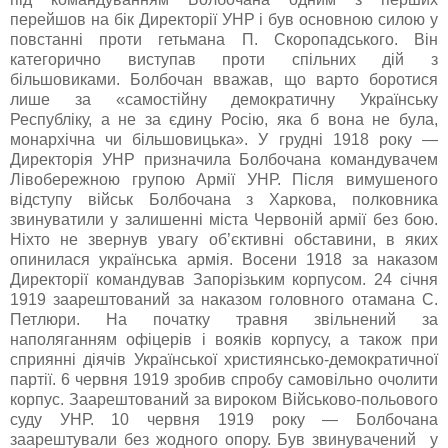
перейшов на бік Директорії УНР і був основною силою у
повстанні проти гетьмана П. Скоропадського. Він
категорично виступав проти спільних дій з
більшовиками. Болбочан вважав, що варто боротися
лише за «самостійну демократичну Українську
Республіку, а не за єдину Росію, яка б вона не була,
монархічна чи більшовицька». У грудні 1918 року —
Директорія УНР призначила Болбочана командувачем
Лівобережною групою Армії УНР. Після вимушеного
відступу військ Болбочана з Харкова, полковника
звинуватили у залишенні міста Червоній армії без бою.
Ніхто не звернув увагу об’єктивні обставини, в яких
опинилася українська армія. Восени 1918 за наказом
Директорії командував Запорізьким корпусом. 24 січня
1919 заарештований за наказом головного отамана С.
Петлюри. На початку травня звільнений за
наполяганням офіцерів і вояків корпусу, а також при
сприянні діячів Української християнсько-демократичної
партії. 6 червня 1919 зробив спробу самовільно очолити
корпус. Заарештований за вироком Військово-польового
суду УНР. 10 червня 1919 року — Болбочана
заарештували без жодного опору. Був звинувачений у