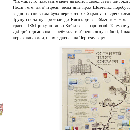
“Як умру, то поховайте мене на могилі серед степу широкого 
Після того, як п’ятдесят вісім днів прах Шевченка перебув
згідно із заповітом було перевезено в Україну й перепохова
Труну спочатку привезли до Києва, де з небіжчиком могл
травня 1861 року останки Кобзаря на пароплаві “Кременчук
Дві доби домовина перебувала в Успенському соборі, і вже
церкві панахиди, прах віднесли на Чернечу гору.