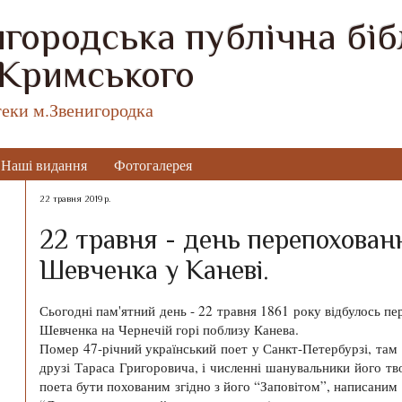
городська публічна бібл
 Кримського
теки м.Звенигородка
Наші видання
Фотогалерея
22 травня 2019 р.
22 травня - день перепохован
Шевченка у Каневі.
Сьогодні пам'ятний день - 22 травня 1861 року відбулось п
Шевченка на Чернечій горі поблизу Канева.
Помер 47-річний український поет у Санкт-Петербурзі, там 
друзі Тараса Григоровича, і численні шанувальники його тв
поета бути похованим згідно з його “Заповітом”, написаним щ