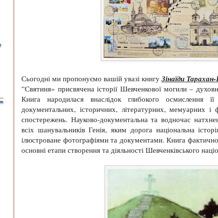
Зінаїди Тарахан
Сьогодні ми пропонуємо вашій увазі книгу
“Святиня» присвячена історії Шевченкової могили – духовн
Книга народилася внаслідок глибокого осмислення її 
документальних, історичних, літературних, мемуарних і 
спостережень. Науково-документальна та водночас натхне
всіх шанувальників Генія, яким дорога національна істор
ілюстроване фотографіями та документами. Книга фактичн
основні етапи створення та діяльності Шевченківського наці