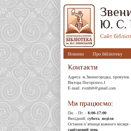
Звени
Ю. С.
Сайт бібліо
Новини
Про бібліотеку
Контакти
Адреса: м.Звенигородка, провулок
Віктора Погорілого,1
E-mail: zvenbib@gmail.com
Ми працюємо:
8
:00-17:00
Пн. - Пт. -
субота
неділя
Вихідний:
,
Остання п’ятниця кожного місяця -
санітарний день