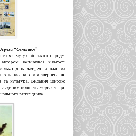
-Берези “Святиня”
.
ого храму українського народу.
автором величезної кількості
фольклорних джерел та власних
нно написана книга звернена до
ія та культура. Видання широко
о є єдиним повним джерелом про
онального заповідника.