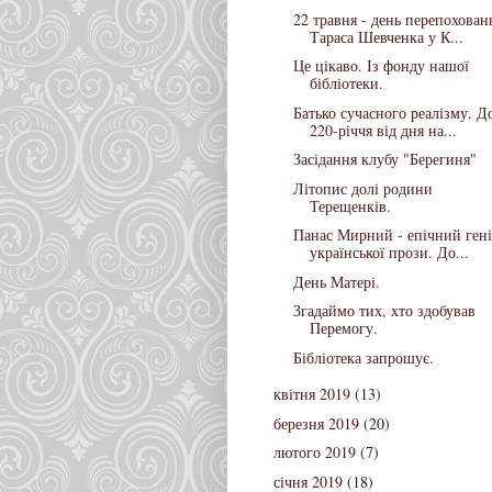
22 травня - день перепохован
Тараса Шевченка у К...
Це цікаво. Із фонду нашої
бібліотеки.
Батько сучасного реалізму. Д
220-річчя від дня на...
Засідання клубу "Берегиня"
Літопис долі родини
Терещенків.
Панас Мирний - епічний ген
української прози. До...
День Матері.
Згадаймо тих, хто здобував
Перемогу.
Бібліотека запрошує.
квітня 2019
(13)
березня 2019
(20)
лютого 2019
(7)
січня 2019
(18)