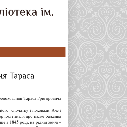
іотека ім.
ня Тараса
ерепоховання Тараса Григоровича
його спочатку і поховали. Але і
орчості знали про палке бажання
е в 1845 році, на рідній землі –