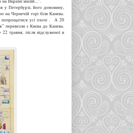
на Вкраїні милій...”.
ав у Петербурзі, його домовину,
но на Чернечій горі біля Канева.
и попрощатися усі охочі . А 20
” перевезли з Києва до Канева.
 22 травня, після відслуженої в