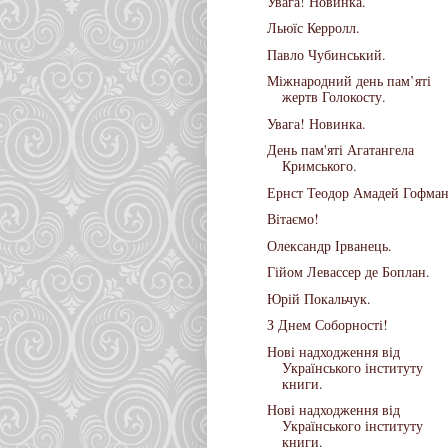
Увага! Новинка.
Льюїс Керролл.
Павло Чубинський.
Міжнародний день пам’яті
жертв Голокосту.
Увага! Новинка.
День пам'яті Агатангела
Кримського.
Ернст Теодор Амадей Гофман
Вітаємо!
Олександр Ірванець.
Гійом Левассер де Боплан.
Юрій Покальчук.
З Днем Соборності!
Нові надходження від
Українського інституту
книги.
Нові надходження від
Українського інституту
книги.