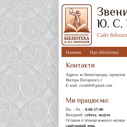
Звени
Ю. С.
Сайт бібліо
Новини
Про бібліотеку
Контакти
Адреса: м.Звенигородка, провулок
Віктора Погорілого,1
E-mail: zvenbib@gmail.com
Ми працюємо:
8
:00-17:00
Пн. - Пт. -
субота
неділя
Вихідний:
,
Остання п’ятниця кожного місяця -
санітарний день