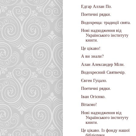
Едгар Аллан По.
Поетичні рядки.
Водохреща: традиції свята.
Нові надходження від
Українського інституту
книги.
Це цікаво!
А ви знали?
Алан Александер Мілн.
Водохресний Святвечір.
Євген Гуцало.
Поетичні рядки.
Іван Огієнко.
Вітаємо!
Нові надходження від
Українського інституту
книги.
Це цікаво. Із фонду нашої
бібліотеки.