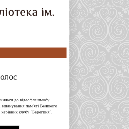
іотека ім.
голос
училася до відеофлешмобу
на вшанування пам'яті Великого
 керівник клубу "Берегиня",