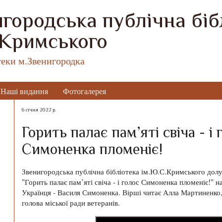
городська публічна бібл
 Кримського
теки м.Звенигородка
Наші видання
Фотогалерея
6 січня 2022 р.
Горить палає пам’яті свіча - і 
Симоненка пломеніє!
Звенигородська публічна бібліотека ім.Ю.С.Кримського дол
"Горить палає пам’яті свіча - і голос Симоненка пломеніє!" 
Українця - Василя Симоненка. Вірші читає Алла Мартиненко,
голова міської ради ветеранів.