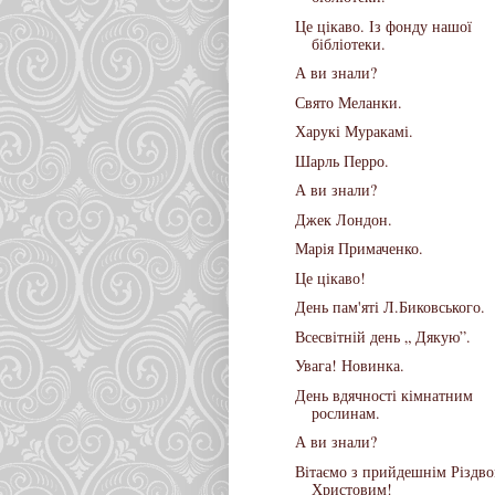
Це цікаво. Із фонду нашої
бібліотеки.
А ви знали?
Свято Меланки.
Харукі Муракамі.
Шарль Перро.
А ви знали?
Джек Лондон.
Марія Примаченко.
Це цікаво!
День пам'яті Л.Биковського.
Всесвітній день „ Дякую”.
Увага! Новинка.
День вдячності кімнатним
рослинам.
А ви знали?
Вітаємо з прийдешнім Різдв
Христовим!