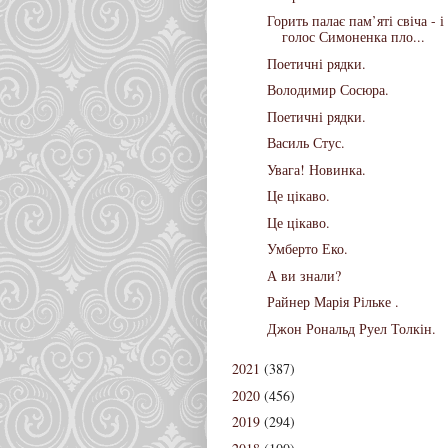
Горить палає пам’яті свіча - і
голос Симоненка пло...
Поетичні рядки.
Володимир Сосюра.
Поетичні рядки.
Василь Стус.
Увага! Новинка.
Це цікаво.
Це цікаво.
Умберто Еко.
А ви знали?
Райнер Марія Рільке .
Джон Рональд Руел Толкін.
2021
(387)
2020
(456)
2019
(294)