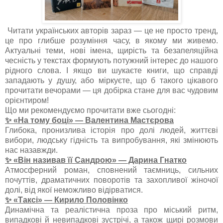
Читати українських авторів зараз — це не просто тренд,
це про глибше розуміння часу, в якому ми живемо.
Актуальні теми, нові імена, щирість та безапеляційна
чесність у текстах формують потужний інтерес до нашого
рідного слова. І якщо ви шукаєте книги, що справді
западають у душу, або міркуєте, що б такого цікавого
прочитати вечорами — ця добірка стане для вас чудовим
орієнтиром!
Що ми рекомендуємо прочитати вже сьогодні:
✨ «На тому боці» — Валентина Мастєрова
Глибока, пронизлива історія про долі людей, життєві
вибори, людську гідність та випробування, які змінюють
нас назавжди.
✨ «Він називав її Сандрою» — Дарина Гнатко
Атмосферний роман, сповнений таємниць, сильних
почуттів, драматичних поворотів та захопливої жіночої
долі, від якої неможливо відірватися.
✨ «Таксі» — Кирило Половінко
Динамічна та реалістична проза про міський ритм,
випадкові й невипадкові зустрічі, а також щирі розмови