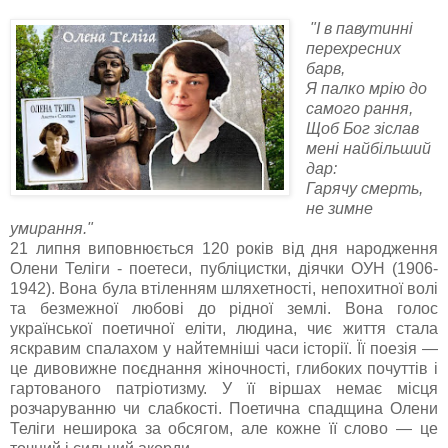
"І в павутинні
перехресних
барв,
Я палко мрію до
самого рання,
Щоб Бог зіслав
мені найбільший
дар:
Гарячу смерть,
не зимне
умирання."
21 липня виповнюється 120 років від дня народження
Олени Теліги - поетеси, публіцистки, діячки ОУН (1906-
1942). Вона була втіленням шляхетності, непохитної волі
та безмежної любові до рідної землі. Вона голос
української поетичної еліти, людина, чиє життя стала
яскравим спалахом у найтемніші часи історії. Її поезія —
це дивовижне поєднання жіночності, глибоких почуттів і
гартованого патріотизму. У її віршах немає місця
розчаруванню чи слабкості. Поетична спадщина Олени
Теліги неширока за обсягом, але кожне її слово — це