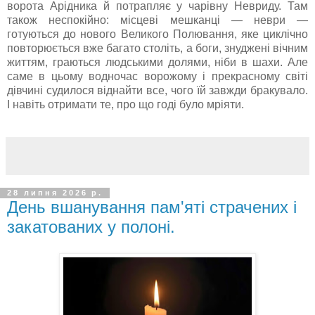
ворота Арідника й потрапляє у чарівну Невриду. Там
також неспокійно: місцеві мешканці — неври —
готуються до нового Великого Полювання, яке циклічно
повторюється вже багато століть, а боги, знуджені вічним
життям, граються людськими долями, ніби в шахи. Але
саме в цьому водночас ворожому і прекрасному світі
дівчині судилося віднайти все, чого їй завжди бракувало.
І навіть отримати те, про що годі було мріяти.
28 липня 2026 р.
День вшанування пам'яті страчених і
закатованих у полоні.