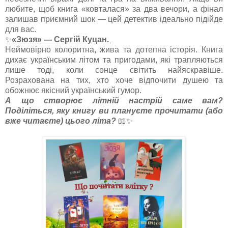
любите, щоб книга «ковталася» за два вечори, а фінал
залишав приємний шок — цей детектив ідеально підійде
для вас.
✨
«Зюзя» — Сергій Куцан.
Неймовірно колоритна, жива та дотепна історія. Книга
дихає українським літом та пригодами, які трапляються
лише тоді, коли сонце світить найяскравіше.
Розрахована на тих, хто хоче відпочити душею та
обожнює якісний український гумор.
А що створює літній настрій саме вам?
Поділіться, яку книгу ви плануєте прочитати (або
вже читаєте) цього літа?
📖✨