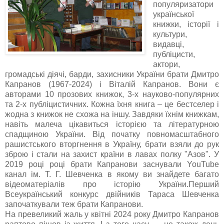
популяризатори
української
книжки, історії і
культури,
видавці,
публіцисти,
актори,
громадські діячі, барди, захисники України брати Дмитро
Капранов (1967-2024) і Віталій Капранов. Вони є
авторами 10 прозових книжок, 3-х науково-популярних
та 2-х публіцистичних. Кожна їхня книга – це бестселер і
жодна з книжок не схожа на іншу. Завдяки їхнім книжкам,
навіть малеча цікавиться історією та літературною
спадщиною України. Від початку повномасштабного
рашистського вторгнення в Україну, брати взяли до рук
зброю і стали на захист країни в лавах полку "Азов". У
2019 році році брати Капранови заснували YouTube
канал ім. Т. Г. Шевченка в якому ви знайдете багато
відеоматеріалів про історію України.Перший
Всеукраїнський конкурс двійників Тараса Шевченка
започаткували теж брати Капранови.
На превеликий жаль у квітні 2024 року Дмитро Капранов