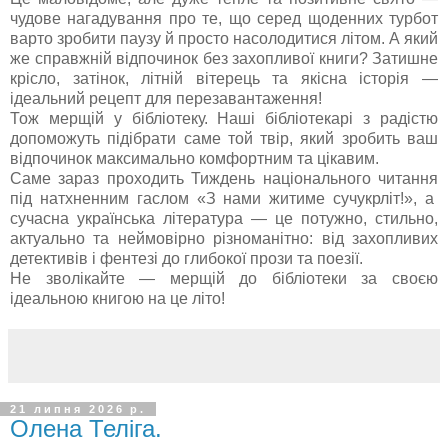
чудове нагадування про те, що серед щоденних турбот
варто зробити паузу й просто насолодитися літом. А який
же справжній відпочинок без захопливої книги? Затишне
крісло, затінок, літній вітерець та якісна історія —
ідеальний рецепт для перезавантаження!
Тож мерщій у бібліотеку. Наші бібліотекарі з радістю
допоможуть підібрати саме той твір, який зробить ваш
відпочинок максимально комфортним та цікавим.
Саме зараз проходить Тиждень національного читання
під натхненним гаслом «З нами житиме сучукрліт!», а
сучасна українська література — це потужно, стильно,
актуально та неймовірно різноманітно: від захопливих
детективів і фентезі до глибокої прози та поезії.
Не зволікайте — мерщій до бібліотеки за своєю
ідеальною книгою на це літо!
21 липня 2026 р.
Олена Теліга.