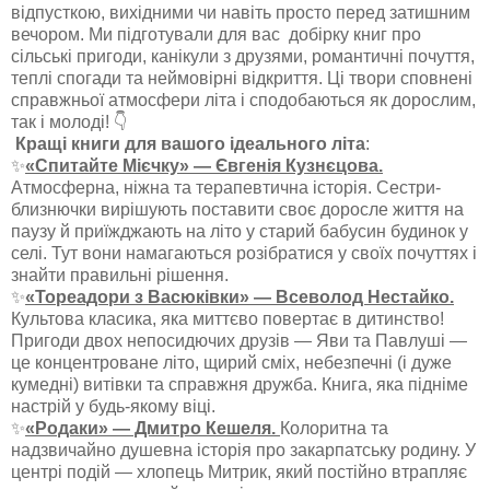
відпусткою, вихідними чи навіть просто перед затишним
вечором. Ми підготували для вас добірку книг про
сільські пригоди, канікули з друзями, романтичні почуття,
теплі спогади та неймовірні відкриття. Ці твори сповнені
справжньої атмосфери літа і сподобаються як дорослим,
так і молоді! 👇
Кращі книги для вашого ідеального літа
:
✨
«Спитайте Мієчку» — Євгенія Кузнєцова.
Атмосферна, ніжна та терапевтична історія. Сестри-
близнючки вирішують поставити своє доросле життя на
паузу й приїжджають на літо у старий бабусин будинок у
селі. Тут вони намагаються розібратися у своїх почуттях і
знайти правильні рішення.
✨
«Тореадори з Васюківки» — Всеволод Нестайко.
Культова класика, яка миттєво повертає в дитинство!
Пригоди двох непосидючих друзів — Яви та Павлуші —
це концентроване літо, щирий сміх, небезпечні (і дуже
кумедні) витівки та справжня дружба. Книга, яка підніме
настрій у будь-якому віці.
✨
«Родаки» — Дмитро Кешеля.
Колоритна та
надзвичайно душевна історія про закарпатську родину. У
центрі подій — хлопець Митрик, який постійно втрапляє