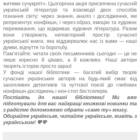
житиме сучукрліт». Цьогорічна акція присвячена сучасній
українській літературі та взаємодії двох способів
пізнання світу: через знання, аналіз і дослідження, які
репрезентує нонфікшн, і через образ, емоцію та художнє
переживання, що відкриває художня література. Разом
вони створюють неповторний простір сучасної
української книги, яка віддзеркалює нас із вами — наші
думки, відчуття та боротьбу.
Пам’ятайте: читати своїх письменників сьогодні — це не
лише корисно й цікаво, а й важливо. Наші автори
творять історію просто зараз!
У фонді нашої бібліотеки — багатий вибір творів
сучасних українських авторів на будь-який смак: від
захопливих детективів та чуттєвої поезії до глибоких
нонфікшн-досліджень і нон-стоп бестселерів.
Поспішіть до нашої бібліотеки! Ми вже
підготували для вас найкращі книжкові новинки та
з радістю допоможемо обрати «саме ту» книгу.
Обирайте українське, читайте українське, живіть з
українським! 💙💛