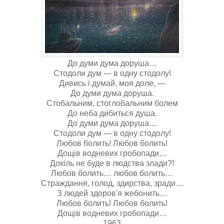
До думи дума доруша…
Стодоли дум — в одну стодолу!
Дивись і думай, моя доле, —
До думи дума доруша.
Стобальним, стоглобальним болем
До неба дибиться душа.
До думи дума доруша…
Стодоли дум — в одну стодолу!
Любов болить! Любов болить!
Дощів водневих гробопади…
Докіль не буде в людства злади?!
Любов болить… любов болить…
Страждання, голод, здирства, зради…
З людей здоров'я жебонить…
Любов болить! Любов болить!
Дощів водневих гробопади…
1963