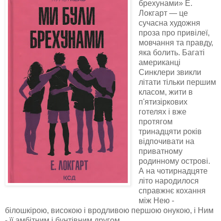
брехунами» Е.
Локгарт — це
сучасна художня
проза про привілеї,
мовчання та правду,
яка болить. Багаті
американці
Синклери звикли
літати тільки першим
класом, жити в
п'ятизіркових
готелях і вже
протягом
тринадцяти років
відпочивати на
приватному
родинному острові.
А на чотирнадцяте
літо народилося
справжнє кохання
між Нею -
білошкірою, високою і вродливою першою онукою, і Ним
- її амбітним і бунтівним другом…