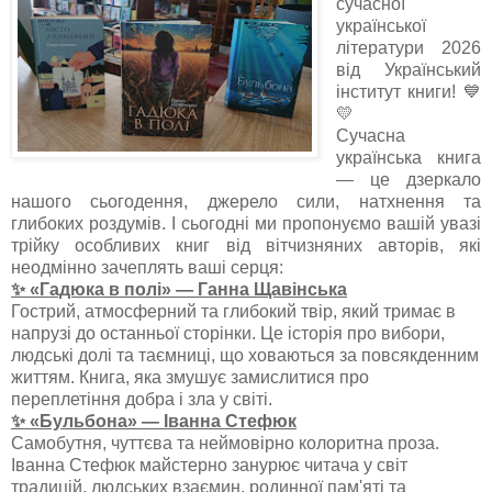
сучасної
української
літератури 2026
від Український
інститут книги! 💙
💛
Сучасна
українська книга
— це дзеркало
нашого сьогодення, джерело сили, натхнення та
глибоких роздумів. І сьогодні ми пропонуємо вашій увазі
трійку особливих книг від вітчизняних авторів, які
неодмінно зачеплять ваші серця:
✨ «Гадюка в полі» — Ганна Щавінська
Гострий, атмосферний та глибокий твір, який тримає в
напрузі до останньої сторінки. Це історія про вибори,
людські долі та таємниці, що ховаються за повсякденним
життям. Книга, яка змушує замислитися про
переплетіння добра і зла у світі.
✨ «Бульбона» — Іванна Стефюк
Самобутня, чуттєва та неймовірно колоритна проза.
Іванна Стефюк майстерно занурює читача у світ
традицій, людських взаємин, родинної пам'яті та