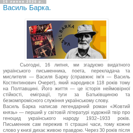
16 липня 2026 р.
Василь Барка.
Сьогодні, 16 липня, ми згадуємо видатного
українського письменника, поета, перекладача та
мислителя — Василя Барку (справжнє ім'я — Василь
Костянтинович Очерет), який народився 118 років тому
на Полтавщині. Його життя — це історія неймовірної
стійкості, еміграції, туги за Батьківщиною та
безкомпромісного служіння українському слову.
Василь Барка написав легендарний роман «Жовтий
князь» — перший у світовій літературі художній твір про
геноцид українського народу 1932–1933 років.
Письменник сам пережив ті страшні часи, тому кожне
слово у книзі дихає живою правдою. Через 30 років після