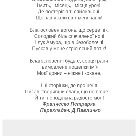
І мить, і місяць, і місця урочі,
Де постеріг я ті сяйливі очі,
Що зав’язали світ мені навік!
Благословен вогонь, що серце пік,
Солодкий біль спечаленої ночі
І лук Амура, що в безоболоччі
Пускав у мене стріл ясний потік!
Благословенні будьте, серця рани
І вимовлене пошепки ім’я
Моєї донни – ніжне і кохане,
І ці сторінки, де про неї я
Писав, творивши славу, що не в’яне, –
Й ти, неподільна радосте моя!
Франческо Петрарка
Перекладач: Д.Павличко