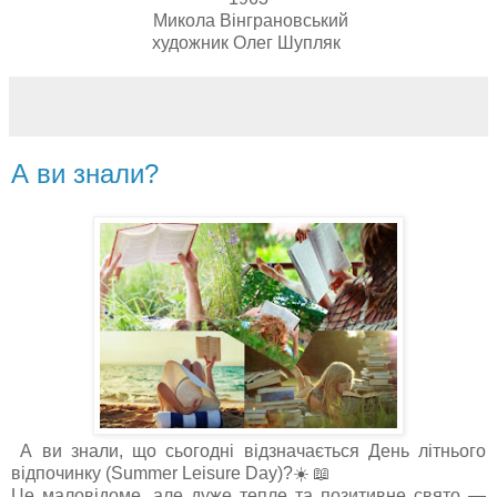
Микола Вінграновський
художник Олег Шупляк
А ви знали?
А ви знали, що сьогодні відзначається День літнього
відпочинку (Summer Leisure Day)?☀️ 📖
Це маловідоме, але дуже тепле та позитивне свято —