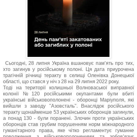
Сьогодні, 28 липня Україна вшановує памʼять про тих,
хто загинув у російському полоні. Ця дата приурочена
трагічній річниці теракту в селищі Оленівка Донецької
області, що стався у ніч з 28 на 29 липня 2022 року.
Тоді на території колишньої Волноваської виправної
колонії №120 російськими окупантами були вбиті
українські військовополонені - оборонці Маріуполя, які
вийшли з заводу "Азовсталь". Внаслідок російського
теракту щонайменше 53 українських оборонців загинули,
а понад 130 - були поранені. Злочин проти українських
оборонців став грубим порушенням норм міжнародного
гуманітарного права, яке чітко регламентує гуманне
поводження з військовополоненими та зобов’язує