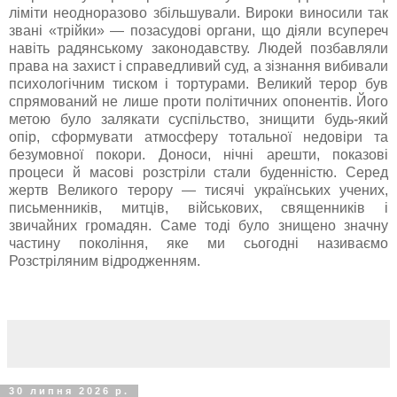
ліміти неодноразово збільшували.
Вироки виносили так
звані «трійки» — позасудові органи, що діяли всупереч
навіть радянському законодавству. Людей позбавляли
права на захист і справедливий суд, а зізнання вибивали
психологічним тиском і тортурами. Великий терор був
спрямований не лише проти політичних опонентів. Його
метою було залякати суспільство, знищити будь-який
опір, сформувати атмосферу тотальної недовіри та
безумовної покори. Доноси, нічні арешти, показові
процеси й масові розстріли стали буденністю. Серед
жертв Великого терору — тисячі українських учених,
письменників, митців, військових, священників і
звичайних громадян. Саме тоді було знищено значну
частину покоління, яке ми сьогодні називаємо
Розстріляним відродженням.
30 липня 2026 р.