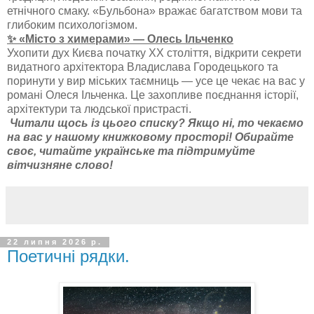
етнічного смаку. «Бульбона» вражає багатством мови та
глибоким психологізмом.
✨ «Місто з химерами» — Олесь Ільченко
Ухопити дух Києва початку XX століття, відкрити секрети
видатного архітектора Владислава Городецького та
поринути у вир міських таємниць — усе це чекає на вас у
романі Олеся Ільченка. Це захопливе поєднання історії,
архітектури та людської пристрасті.
Читали щось із цього списку? Якщо ні, то чекаємо
на вас у нашому книжковому просторі! Обирайте
своє, читайте українське та підтримуйте
вітчизняне слово!
22 липня 2026 р.
Поетичні рядки.