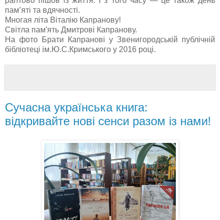
раптово пішов із життя. І з того часу — це також день
пам’яті та вдячності.
Многая літа Віталію Капранову!
Світла пам'ять Дмитрові Капранову.
На фото Брати Капранові у Звенигородській публічній
бібліотеці ім.Ю.С.Кримського у 2016 році.
Сучасна українська книга:
відкривайте нові сенси разом із нами!