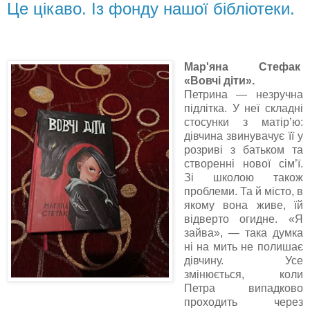
Це цікаво. Із фонду нашої бібліотеки.
Мар'яна Стефак
«Вовчі діти».
Петрина — незручна
підлітка. У неї складні
стосунки з матір’ю:
дівчина звинувачує її у
розриві з батьком та
створенні нової сім’ї.
Зі школою також
проблеми. Та й місто, в
якому вона живе, їй
відверто огидне. «Я
зайва», — така думка
ні на мить не полишає
дівчину. Усе
змінюється, коли
Петра випадково
проходить через