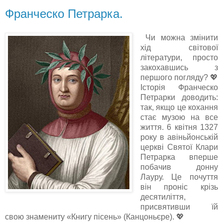
Франческо Петрарка.
Чи можна змінити
хід світової
літератури, просто
закохавшись з
першого погляду? 💖
Історія Франческо
Петрарки доводить:
так, якщо це кохання
стає музою на все
життя. 6 квітня 1327
року в авіньйонській
церкві Святої Клари
Петрарка вперше
побачив донну
Лауру. Це почуття
він проніс крізь
десятиліття,
присвятивши їй
свою знамениту «Книгу пісень» (Канцоньєре). 💖