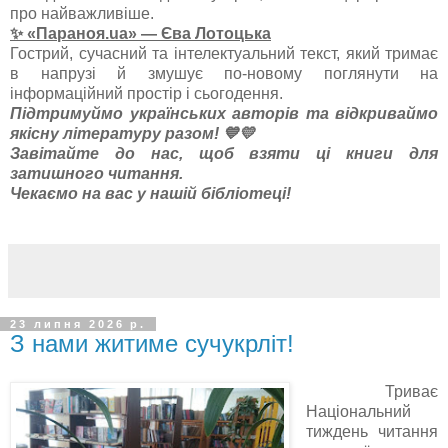
про найважливіше.
✨ «Параноя.ua» — Єва Лотоцька
Гострий, сучасний та інтелектуальний текст, який тримає
в напрузі й змушує по-новому поглянути на
інформаційний простір і сьогодення.
Підтримуймо українських авторів та відкриваймо
якісну літературу разом! 💙💛
Завітайте до нас, щоб взяти ці книги для
затишного читання.
Чекаємо на вас у нашій бібліотеці!
23 липня 2026 р.
З нами житиме сучукрліт!
Триває
Національний
тиждень читання