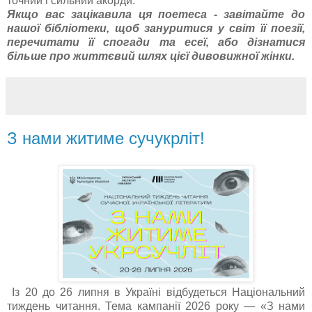
точний і сильний акорди.
Якщо вас зацікавила ця поетеса - завітайте до
нашої бібліотеки, щоб зануритися у світ її поезії,
перечитати її спогади та есеї, або дізнатися
більше про життєвий шлях цієї дивовижної жінки.
З нами житиме сучукрліт!
Із 20 до 26 липня в Україні відбудеться Національний
тиждень читання. Тема кампанії 2026 року — «З нами