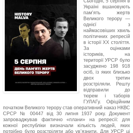
Сьогодні, 5 серпня в
Україні вшановують
пам’ять жертв
Великого терору —
однієї з
наймасовіших хвиль
політичних репресій
в історії ХХ століття.
За оцінками
істориків, на
території УРСР було
засуджено 198 918
осіб, із яких близько
двох третин
розстріляли. Решту
відправили до
тюрем і таборів
ГУЛАГу. Офіційним
початком Великого терору став оперативний наказ НКВС
СРСР № 00447 від 30 липня 1937 року. Документ
запроваджував фактично «плани» на репресії: для
кожної республіки визначали кількість людей, яких
потрібно було розстріляти або ув’язнити. Для УРСР ці