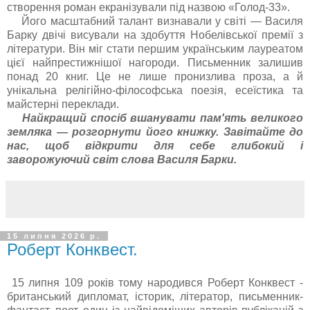
створення роман екранізували під назвою «Голод-33».
Його масштабний талант визнавали у світі — Василя
Барку двічі висували на здобуття Нобелівської премії з
літератури. Він міг стати першим українським лауреатом
цієї найпрестижнішої нагороди. Письменник залишив
понад 20 книг. Це не лише пронизлива проза, а й
унікальна релігійно-філософська поезія, есеїстика та
майстерні переклади.
Найкращий спосіб вшанувати пам'ять великого
земляка — розгорнути його книжку. Завітайте до
нас, щоб відкрити для себе глибокий і
заворожуючий світ слова Василя Барки.
15 липня 2026 р.
Роберт Конквест.
15 липня 109 років тому народився Роберт Конквест -
британський дипломат, історик, літератор, письменник-