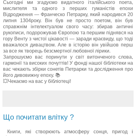
Сьогодні ми згадуємо видатного італійського поета,
мислителя та одного з перших гуманістів епохи
Відродження — Франческо Петрарку, який народився 20
липня 1304року. Він був не просто поетом, він був
справжнім інтелектуалом свого часу: збирав античні
рукописи, подорожував Європою та першим піднявся на
гору Венту з чистої цікавості — заради краєвиду, що тоді
вважалося дивацтвом. Але в історію він увійшов перш
за все як творець безсмертної любовної лірики.
Запрошуємо вас поринути у світ витонченого слова,
гармонії та високих почуттів! У фонді нашої бібліотеки на
вас чекають збірки сонетів Петрарки та дослідження про
його дивовижну епоху. 📚
💥Чекаємо на вас у бібліотеці!
Що почитати влітку ?
Книги, які створюють атмосферу сонця, пригод і