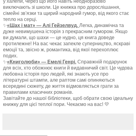
у халепи, через що його навіть неодноразово
виключають зі школи. Це книжка про дорослішання,
сімейні зв'язки та щирий народний гумор, від якого стає
тепло на серці.
✨
«Шах і мат» — Алі Гейзелвуд.
Легка, динамічна та
дуже невимушена історія з прекрасним гумором. Якщо
ви думали, що шахи — це нудно, ця книга доведе
протилежне! На вас чекає запекле суперництво, яскраві
емоції та, звісно ж, романтика, від якої перехоплює
подих.
✨
«Книголюби» — Емелі Генрі.
Справжній подарунок
для всіх, хто обожнює книги й видавничий світ. Це чудова
любовна історія про людей, які знають усе про
літературні штампи, але раптом самі опиняються
всередині сюжету, де життя відмовляється грати за
правилами класичних романів.
Завітайте до нашої бібліотеки, щоб обрати свою ідеальну
книжку для цієї теплої пори. Чекаємо на вас! 💛