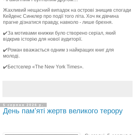
Жахливий нещасний випадок на острові знищив спогади
Кейденс Синклер про події того літа. Хоч як дівчина
прагне дізнатися правду, навколо - лише брехня.
✔️За мотивами книжки було створено серіал, який
відкрив історію для нової аудиторії.
✔️Роман вважається одним з найкращих книг для
молоді.
✔️Бестселер «The New York Times».
5 серпня 2026 р.
День пам'яті жертв великого терору