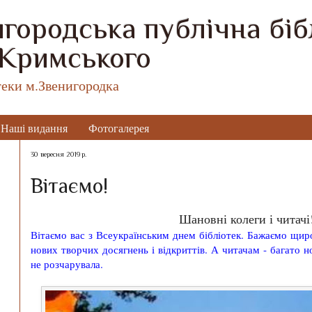
городська публічна бібл
 Кримського
теки м.Звенигородка
Наші видання
Фотогалерея
30 вересня 2019 р.
Вітаємо!
Шановні колеги і читачі
Вітаємо вас з Всеукраїнським днем бібліотек. Бажаємо щир
нових творчих досягнень і відкриттів. А читачам - багато 
не розчарувала.