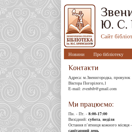
Звени
Ю. С.
Сайт бібліо
Новини
Про бібліотеку
Контакти
Адреса: м.Звенигородка, провулок
Віктора Погорілого,1
E-mail: zvenbib@gmail.com
Ми працюємо:
8
:00-17:00
Пн. - Пт. -
субота
неділя
Вихідний:
,
Остання п’ятниця кожного місяця -
санітарний день