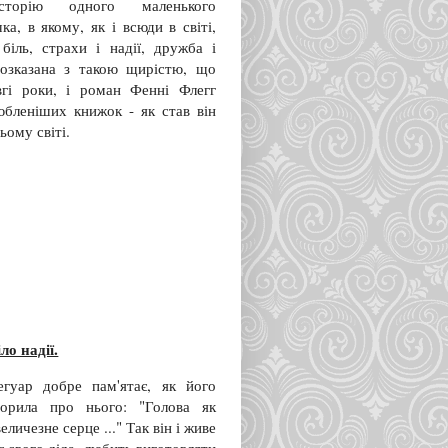
сторію одного маленького
ка, в якому, як і всюди в світі,
біль, страхи і надії, дружба і
розказана з такою щирістю, що
вгі роки, і роман Фенні Флегг
юбленіших книжок - як став він
сьому світі.
ло надії.
егуар добре пам'ятає, як його
ворила про нього: "Голова як
еличезне серце ..." Так він і живе