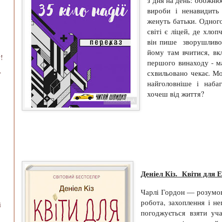
з дня на день: обожню
вироби і ненавидить
женуть батьки. Одного
світі є ліцей, де хло
він пише зворушливог
йому там вчитися, вк
!
першого винаходу - ма
.
схвильовано чекає. Мо
найголовніше і наба
хочеш від життя?
Деніел Кіз. Квіти для 
Чарлі Гордон — розумово
робота, захоплення і н
і
погоджується взяти уч