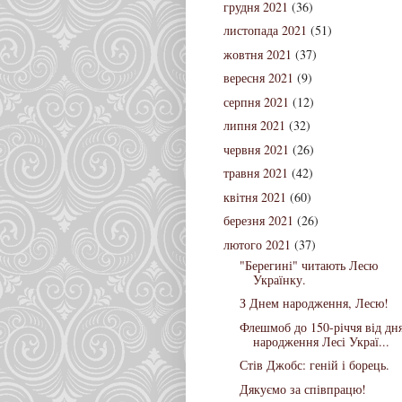
грудня 2021
(36)
листопада 2021
(51)
жовтня 2021
(37)
вересня 2021
(9)
серпня 2021
(12)
липня 2021
(32)
червня 2021
(26)
травня 2021
(42)
квітня 2021
(60)
березня 2021
(26)
лютого 2021
(37)
"Берегині" читають Лесю
Українку.
З Днем народження, Лесю!
Флешмоб до 150-річчя від дн
народження Лесі Украї...
Стів Джобс: геній і борець.
Дякуємо за співпрацю!