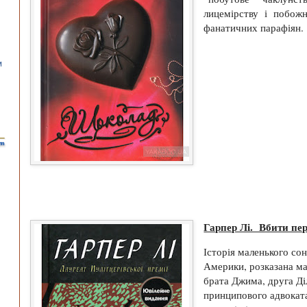
лицемірству і побож
фанатичних парафіян.
Гарпер Лі. Вбити пе
Історія маленького сон
Америки, розказана ма
брата Джима, друга Ділл
принципового адвоката