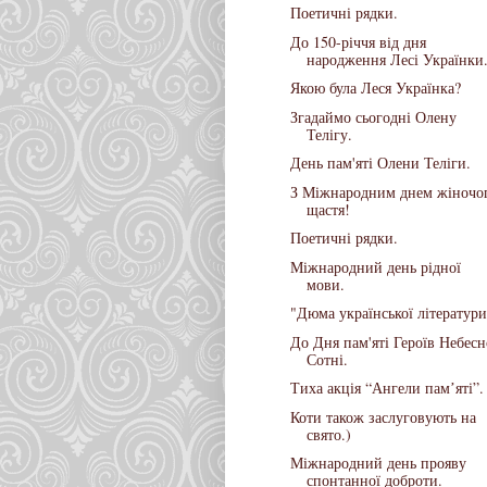
Поетичні рядки.
До 150-річчя від дня
народження Лесі Українки
Якою була Леся Українка?
Згадаймо сьогодні Олену
Телігу.
День пам'яті Олени Теліги.
З Міжнародним днем жіночо
щастя!
Поетичні рядки.
Міжнародний день рідної
мови.
"Дюма української літератури
До Дня пам'яті Героїв Небесн
Сотні.
Тиха акція “Ангели памʼяті”.
Коти також заслуговують на
свято.)
Міжнародний день прояву
спонтанної доброти.