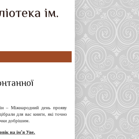
іотека ім.
онтанної
ін – Міжнародний день прояву
дібрали для вас книги, які точно
шечки добрішим.
вік на ім’я Уве.