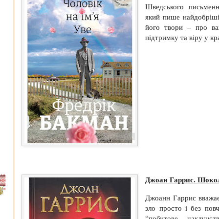
Шведського письменн
який пише найдобріші
його твори – про ва
підтримку та віру у к
Джоан Гаррис. Шоко
Джоанн Гаррис вважає
зло просто і без повч
“побутове чаклунс