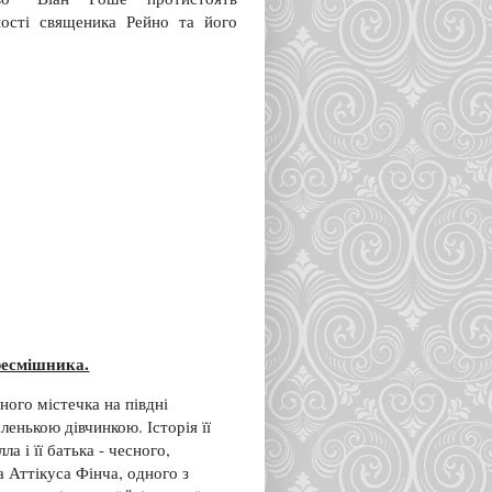
ності священика Рейно та його
ресмішника.
ного містечка на півдні
ленькою дівчинкою. Історія її
а і її батька - чесного,
 Аттікуса Фінча, одного з