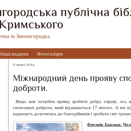
городська публічна бібл
 Кримського
теки м.Звенигородка
Наші видання
Фотогалерея
17 лютого 2021 р.
Міжнародний день прояву сп
доброти.
Якщо вам потрібен привід зробити добру справу, ось в
спонтанної доброти, який відзначається 17 лютого. А ми пі
надихнуть долучитись до благодійників і зробити світ тро
Фредрік Бакман. Чоло