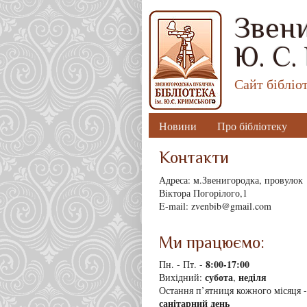
Звени
Ю. С.
Сайт бібліо
Новини
Про бібліотеку
Контакти
Адреса: м.Звенигородка, провулок
Віктора Погорілого,1
E-mail: zvenbib@gmail.com
Ми працюємо:
8
:00-17:00
Пн. - Пт. -
субота
неділя
Вихідний:
,
Остання п’ятниця кожного місяця -
санітарний день