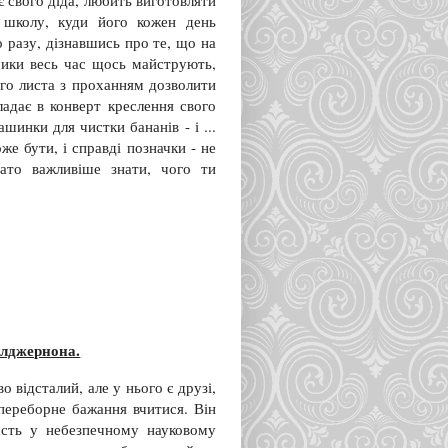
є свого діда, любить виготовляти
 школу, куди його кожен день
 разу, дізнавшись про те, що на
пчики весь час щось майструють,
о листа з проханням дозволити
ладає в конверт креслення свого
шинки для чистки бананів - і ...
же бути, і справді позначки - не
гато важливіше знати, чого ти
Елджернона.
 відсталий, але у нього є друзі,
епереборне бажання вчитися. Він
асть у небезпечному науковому