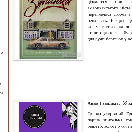
дізнаєтеся про і
американського містеч
переплелися любов і 
.
ненависть. Історія 
запам'ятається на до
стане однією з найул
для дуже багатьох у в
го
"
ої
Анна Гавальда. 35 кі
Тринадцятирічний Гр
перша вчителька го
решето, золоті руки і в