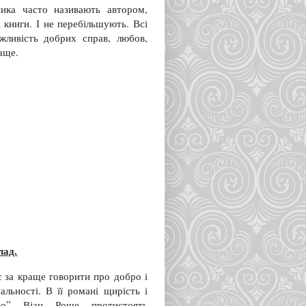
ика часто називають автором,
 книги. І не перебільшують. Всі
жливість добрих справ, любов,
раще.
лад.
 за краще говорити про добро і
альності. В її романі щирість і
тво” Віан Роше протистоять