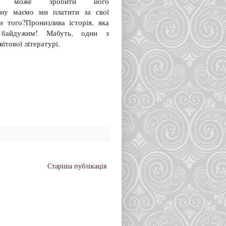
кий може зробити його
іну маємо ми платити за свої
и того?Пронизлива історія, яка
 байдужим! Мабуть, один з
ітової літературі.
Старіша публікація