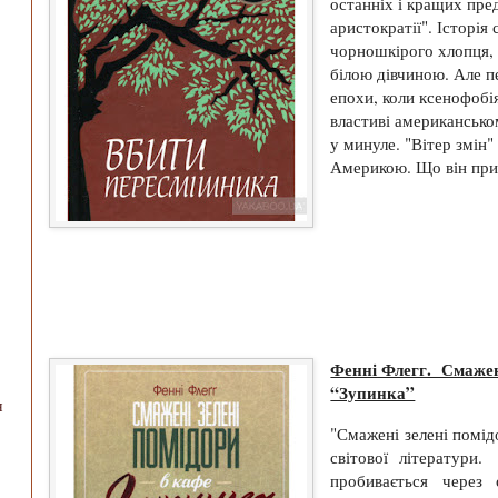
останніх і кращих пред
аристократії". Історія
чорношкірого хлопця, 
білою дівчиною. Але п
епохи, коли ксенофобі
властиві американсько
у минуле. "Вітер змін"
Америкою. Що він прин
Фенні Флегг. Смажені
“Зупинка”
я
"Смажені зелені помідо
світової літератури
пробивається через