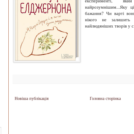
експерименті, я
найрозумнішим...Яку ц
бажання? Чи варті вон
нікого не залишить
найлюдяніших творів у св
Новіша публікація
Головна сторінка