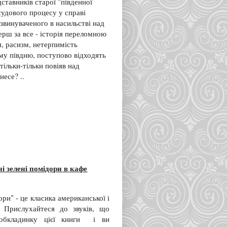
ставників старої "південної
 судового процесу у справі
звинуваченого в насильстві над
ерш за все - історія переломною
я, расизм, нетерпимість
му півдню, поступово відходять
 тільки-тільки повіяв над
есе? ..
 зелені помідори в кафе
ри" - це класика американської і
. Прислухайтеся до звуків, що
 обкладинку цієї книги і ви