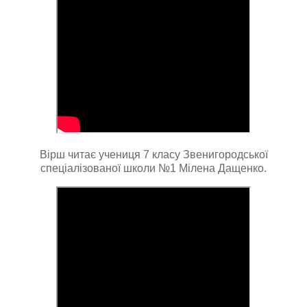
Вірш читає учениця 7 класу Звенигородської
спеціалізованої школи №1 Мілена Дащенко.