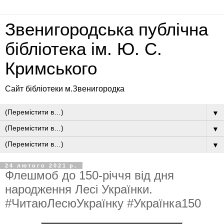
Звенигородська публічна
бібліотека ім. Ю. С.
Кримського
Сайт бібліотеки м.Звенигородка
▼
▼
▼
24 лютого 2021 р.
Флешмоб до 150-річчя від дня
народження Лесі Українки.
#ЧитаюЛесюУкраїнку #Українка150