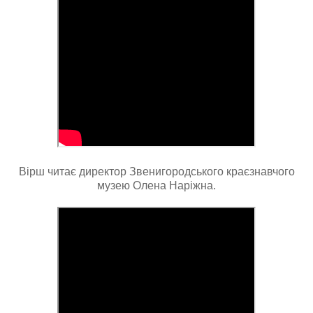
Вірш читає директор Звенигородського краєзнавчого
музею Олена Наріжна.