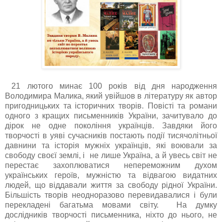
21 лютого минає 100 років від дня народження
Володимира Малика, який увійшов в літературу як автор
пригодницьких та історичних творів. Повісті та романи
одного з кращих письменників України, зачитувало до
дірок не одне покоління українців. Завдяки його
творчості в уяві сучасників постають події тисячолітньої
давнини та історія мужніх українців, які воювали за
свободу своєї землі, і не лише Україна, а й увесь світ не
перестає захоплюватися непереможним духом
українських героїв, мужністю та відвагою видатних
людей, що віддавали життя за свободу рідної України.
Більшість творів неодноразово перевидавалися і були
перекладені багатьма мовами світу. На думку
дослідників творчості письменника, ніхто до нього, не