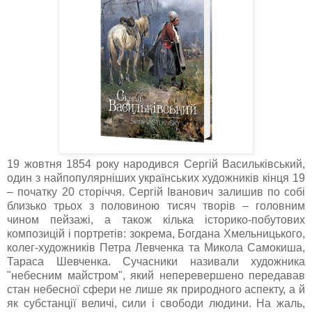
19 жовтня 1854 року народився Сергій Васильківський,
один з найпопулярніших українських художників кінця 19
– початку 20 сторіччя. Сергій Іванович залишив по собі
близько трьох з половиною тисяч творів – головним
чином пейзажі, а також кілька історико-побутових
композицій і портретів: зокрема, Богдана Хмельницького,
колег-художників Петра Левченка та Микола Самокиша,
Тараса Шевченка. Сучасники називали художника
"небесним майстром", який неперевершено передавав
стан небесної сфери не лише як природного аспекту, а й
як субстанції величі, сили і свободи людини. На жаль,