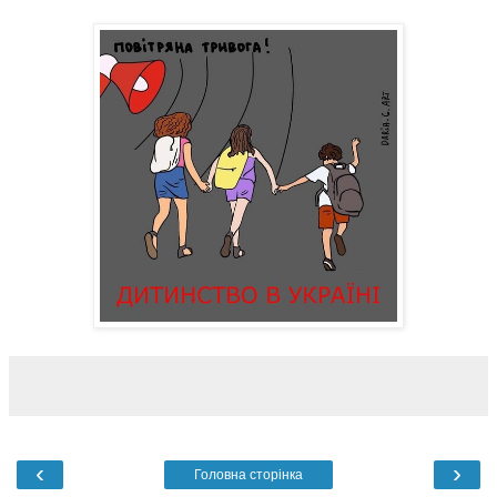
‹
›
Головна сторінка