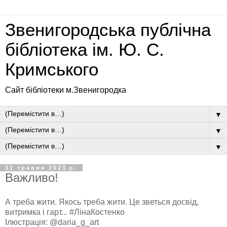
Звенигородська публічна
бібліотека ім. Ю. С.
Кримського
Сайт бібліотеки м.Звенигородка
▼
▼
▼
31 травня 2023 р.
Важливо!
А треба жити. Якось треба жити. Це зветься досвід,
витримка і гарт... #ЛінаКостенко
Ілюстрація: @daria_g_art