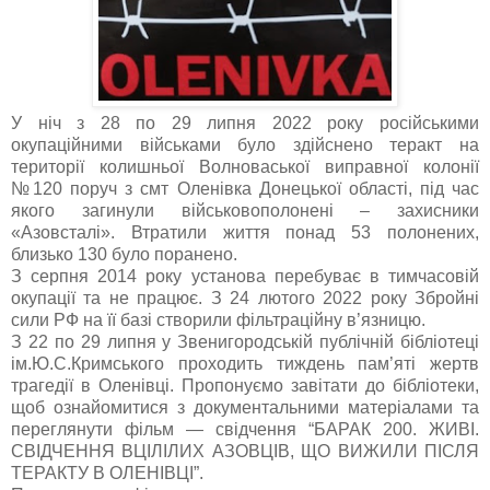
У ніч з 28 по 29 липня 2022 року російськими
окупаційними військами було здійснено теракт на
території колишньої Волноваської виправної колонії
№120 поруч з смт Оленівка Донецької області, під час
якого загинули військовополонені – захисники
«Азовсталі». Втратили життя понад 53 полонених,
близько 130 було поранено.
З серпня 2014 року установа перебуває в тимчасовій
окупації та не працює. З 24 лютого 2022 року Збройні
сили РФ на її базі створили фільтраційну в’язницю.
З 22 по 29 липня у Звенигородській публічній бібліотеці
ім.Ю.С.Кримського проходить тиждень пам’яті жертв
трагедії в Оленівці. Пропонуємо завітати до бібліотеки,
щоб ознайомитися з документальними матеріалами та
переглянути фільм — свідчення “БАРАК 200. ЖИВІ.
СВІДЧЕННЯ ВЦІЛІЛИХ АЗОВЦІВ, ЩО ВИЖИЛИ ПІСЛЯ
ТЕРАКТУ В ОЛЕНІВЦІ”.