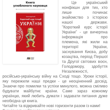
Це український
нонфікшн для тих, хто
лише починає
знайомство з історією
нашої держави.
"Короткий курс історії
України" - це вичерпна
інформація про
племена, які жили на
території України,
заснування Києва, добу
козацтва, період Першої
та Другої світових воєн,
Голодомору, здобуття
Незалежності,
російсько-українську війну на Сході тощо. Уроки історії,
яку пережили наші предки - це неоціненний досвід.
Знаючи про помилки та успіхи минулого, можна сміливо
будувати майбутнє країни. Саме зараз кожному
українцю, який любить думати і задавати питання дуже
необхідна ця книга.
Читайте та відкривайте нові горизонти разом із нами!