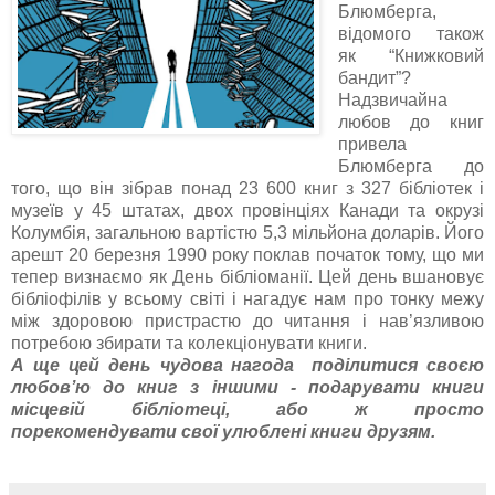
Блюмберга,
відомого також
як “Книжковий
бандит”?
Надзвичайна
любов до книг
привела
Блюмберга до
того, що він зібрав понад 23 600 книг з 327 бібліотек і
музеїв у 45 штатах, двох провінціях Канади та окрузі
Колумбія, загальною вартістю 5,3 мільйона доларів. Його
арешт 20 березня 1990 року поклав початок тому, що ми
тепер визнаємо як День бібліоманії. Цей день вшановує
бібліофілів у всьому світі і нагадує нам про тонку межу
між здоровою пристрастю до читання і нав’язливою
потребою збирати та колекціонувати книги.
А ще цей день чудова нагода поділитися своєю
любов’ю до книг з іншими - подарувати книги
місцевій бібліотеці, або ж просто
порекомендувати свої улюблені книги друзям.