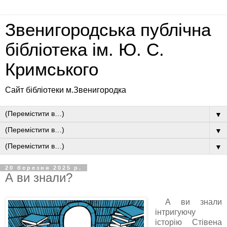
Звенигородська публічна
бібліотека ім. Ю. С.
Кримського
Сайт бібліотеки м.Звенигородка
▼
▼
▼
20 березня 2025 р.
А ви знали?
А ви знали
інтригуючу
історію Стівена