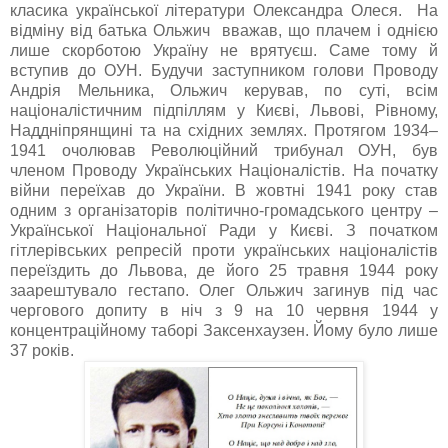
класика української літератури Олександра Олеся. На
відміну від батька Ольжич вважав, що плачем і однією
лише скорботою Україну не врятуєш. Саме тому й
вступив до ОУН. Будучи заступником голови Проводу
Андрія Мельника, Ольжич керував, по суті, всім
націоналістичним підпіллям у Києві, Львові, Рівному,
Наддніпрянщині та на східних землях. Протягом 1934–
1941 очолював Революційний трибунал ОУН, був
членом Проводу Українських Націоналістів. На початку
війни переїхав до України. В жовтні 1941 року став
одним з організаторів політично-громадського центру –
Української Національної Ради у Києві. З початком
гітлерівських репресій проти українських націоналістів
переїздить до Львова, де його 25 травня 1944 року
заарештувало гестапо. Олег Ольжич загинув під час
чергового допиту в ніч з 9 на 10 червня 1944 у
концентраційному таборі Заксенхаузен. Йому було лише
37 років.