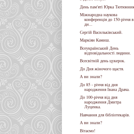
День пам'яті Юрка Тютюнник
Міжнародна наукова
конференція до 150-річчя в
дн...
Сергій Васильківський.
Маркіян Камиш.
Всеукраїнський День
відповідальності людини.
Всесвітній день цукерок.
До Дня жіночого щастя.
А ви знали?
До 85 - річчя від дня
народження Івана Драча.
До 100-річчя від дня
народження Дмитра
Луценка.
Навчання для бібліотекарів.
А ви знали?
Вітаємо!