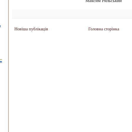
Максим Рильський
Новіша публікація
Головна сторінка