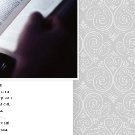
ні
ртати
трічати
 сні.
м,
не,
умані
ном.