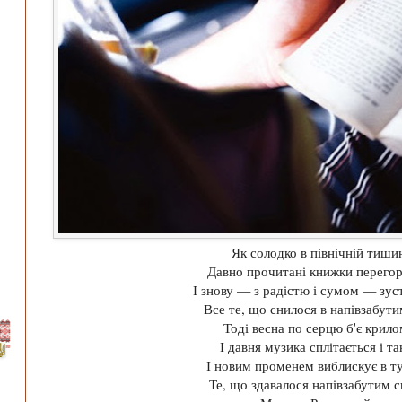
Як солодко в північній тиши
Давно прочитані книжки перего
І знову — з радістю і сумом — зус
Все те, що снилося в напівзабутим
Тоді весна по серцю б'є крило
І давня музика сплітається і та
І новим променем виблискує в т
Те, що здавалося напівзабутим с