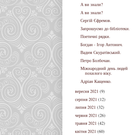
А ви знали?
А ви знали?
Сергій Єфремов.
Запрошуємо до бібліотеки.
Поетичні рядки.
Богдан - Ігор Антонич.
Вадим Скуратівський.
Петро Болбочан.
Міжнародний день людей
похилого віку.
Адріан Кащенко.
вересня 2021
(9)
серпня 2021
(12)
липня 2021
(32)
червня 2021
(26)
травня 2021
(42)
квітня 2021
(60)