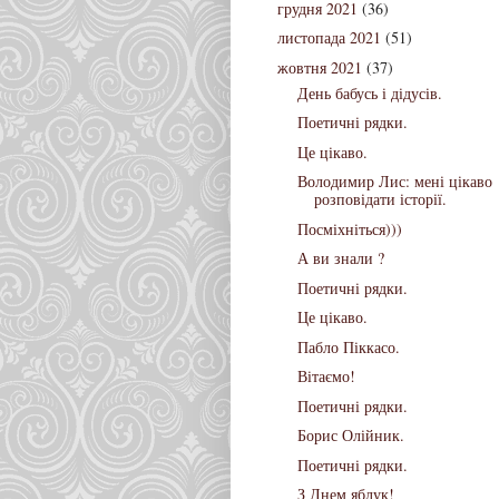
грудня 2021
(36)
листопада 2021
(51)
жовтня 2021
(37)
День бабусь і дідусів.
Поетичні рядки.
Це цікаво.
Володимир Лис: мені цікаво
розповідати історії.
Посміхніться)))
А ви знали ?
Поетичні рядки.
Це цікаво.
Пабло Піккасо.
Вітаємо!
Поетичні рядки.
Борис Олійник.
Поетичні рядки.
З Днем яблук!