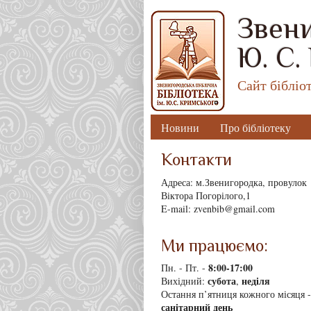
Звени
Ю. С.
Сайт бібліо
Новини
Про бібліотеку
Контакти
Адреса: м.Звенигородка, провулок
Віктора Погорілого,1
E-mail: zvenbib@gmail.com
Ми працюємо:
8
:00-17:00
Пн. - Пт. -
субота
неділя
Вихідний:
,
Остання п’ятниця кожного місяця -
санітарний день