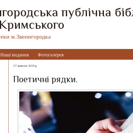
городська публічна бібл
 Кримського
теки м.Звенигородка
Наші видання
Фотогалерея
27 жовтня 2021 р.
Поетичні рядки.