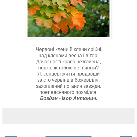
Червоні клени й клени срібні,
над кленами весна і вітер.
Дочасності красо незглибна,
невже ж тобою не п’яніти?
Я, сонцеві життя продавши
за сто червінців божевілля,
захоплений поганин завжди,
поет весняного похмілля.
Богдан - Ігор Антонич.