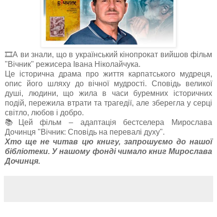
🎞А ви знали, що в український кінопрокат вийшов фільм
"Вічник" режисера Івана Ніколайчука.
Це історична драма про життя карпатського мудреця,
опис його шляху до вічної мудрості. Сповідь великої
душі, людини, що жила в часи буремних історичних
подій, пережила втрати та трагедії, але зберегла у серці
світло, любов і добро.
📚Цей фільм – адаптація бестселера Мирослава
Дочинця "Вічник: Сповідь на перевалі духу".
Хто ще не читав цю книгу, запрошуємо до нашої
бібліотеки. У нашому фонді чимало книг Мирослава
Дочинця.