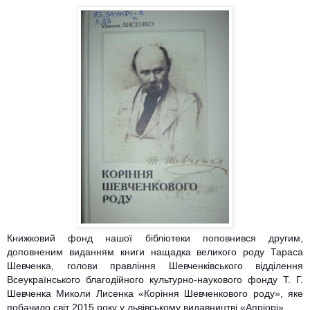
Книжковий фонд нашої бібліотеки поповнився другим,
доповненим виданням книги нащадка великого роду Тараса
Шевченка, голови правління Шевченківського відділення
Всеукраїнського благодійного культурно-наукового фонду Т. Г.
Шевченка Миколи Лисенка «Коріння Шевченкового роду», яке
побачило світ 2015 року у львівському видавництві «Апріорі».