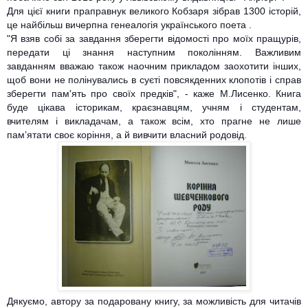
Для цієї книги праправнук великого Кобзаря зібрав 1300 історій,
це найбільш вичерпна генеалогія українського поета .
"Я взяв собі за завда
ння зберегти відомості про моїх пращурів,
передати ці знання наступним поколінням. Важливим
завданням вважаю також наочним прикладом заохотити інших,
щоб вони не полінувались в суєті повсякденних клопотів і справ
зберегти пам'ять про своїх предків", - каже М.Лисенко. Книга
буде цікава історикам, краєзнавцям, учням і студентам,
вчителям і викладачам, а також всім, хто прагне не лише
пам’ятати своє коріння, а й вивчити власний родовід.
Дякуємо, автору за подаровану книгу, за можливість для читачів