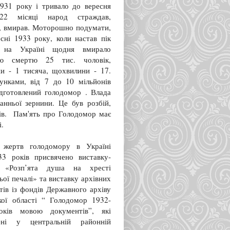
1931 року і тривало до вересня
22 місяці народ страждав,
, вмирав. Моторошно подумати,
есні 1933 року, коли настав пік
, на Україні щодня вмирало
ою смертю 25 тис. чоловік,
и - 1 тисяча, щохвилини - 17.
унками, від 7 до 10 мільйонів
ідготовлений голодомор . Влада
анньої зернини. Це був розбій,
ців. Пам'ять про Голодомор має
і.
 жертв голодомору в Україні
33 років присвячено виставку-
м «Розп’ята душа на хресті
ої печалі» та виставку архівних
тів із фондів Державного архіву
кої області “ Голодомор 1932-
оків мовою документів”, які
ені у центральній районній