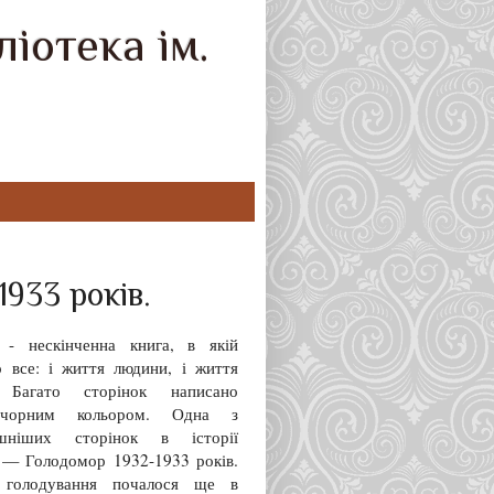
іотека ім.
1933 років.
 - нескінченна книга, в якій
о все: і життя людини, і життя
. Багато сторінок написано
о-чорним кольором. Одна з
ашніших сторінок в історії
 — Голодомор 1932-1933 років.
 голодування почалося ще в