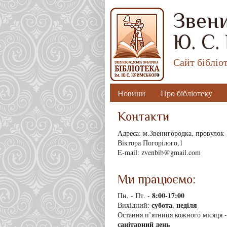
Звени
Ю. С.
Сайт бібліо
Новини
Про бібліотеку
Контакти
Адреса: м.Звенигородка, провулок
Віктора Погорілого,1
E-mail: zvenbib@gmail.com
Ми працюємо:
8
:00-17:00
Пн. - Пт. -
субота
неділя
Вихідний:
,
Остання п’ятниця кожного місяця -
санітарний день