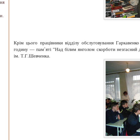
ння
и.
Крім цього працівники відділу обслуговування Гаркавенк
годину — пам’яті “Над білим янголом скорботи незгасний
ім. Т.Г.Шевченка.