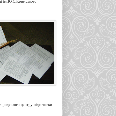
ці ім.Ю.С.Кримського.
игородського центру підготовки