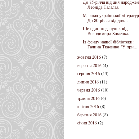
До 75-річчя від дня народже
Леоніда Талалая.
Маршал української літератур
До 80-річчя від дня...
Ще один подарунок від
Володимира Хоменка.
Із фонду нашої бібліотеки:
Галина Ткаченко "У при...
жовтня 2016
(7)
вересня 2016
(4)
серпня 2016
(13)
липня 2016
(11)
червня 2016
(10)
травня 2016
(6)
квітня 2016
(8)
березня 2016
(8)
січня 2016
(2)