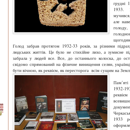
грудні 
1933. 
мучився
але нав
голоду
голодн
щогодин
Голод забрав протягом 1932-33 років, за різними підрах
людських життів. Це було не стихійне лихо, а зумисне п
забрала у людей все. Все, до останнього колоска, до ост
свідомо спрямований на фізичне винищення селян, україн
бути вічною, як реквієм, як пересторога всім сущим на Земл
Пам’яті
1932-19
реквіє
всевишнь
докумен
Черкась
1933 р
оформл