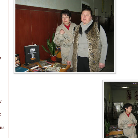
2-
у
х
ння