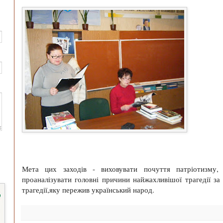
Мета цих заходів - виховувати почуття патріотизму, 
проаналізувати головні причини найжахливішої трагедії за
трагедії,яку пережив український народ.