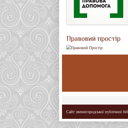
Правовий простір
Сайт звенигородської публічної бі