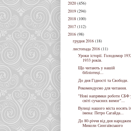
2020
(456)
2019
(294)
2018
(100)
2017
(112)
2016
(98)
грудня 2016
(18)
листопада 2016
(11)
Уроки історії. Голодомор 193
1933 років.
Що читають у нашій
бібліотеці...
До дня Гідності та Свободи.
Рекомендуємо для читання.
"Нові напрямки роботи СБФ 
світі сучасних вимог"...
Вулиці нашого міста носять ї
імена: Петро Сагайда...
До 80-річчя від дня народже
Миколи Сингаївського