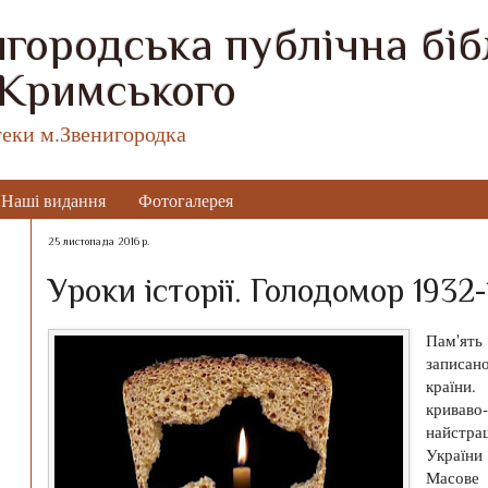
городська публічна бібл
 Кримського
теки м.Звенигородка
Наші видання
Фотогалерея
25 листопада 2016 р.
Уроки історії. Голодомор 1932-
Пам'ять
записан
країни
кривав
найстр
України
Масове