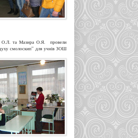
о О.Л. та Мазира О.Я. провели
 духу смолоскип” для учнів ЗОШ