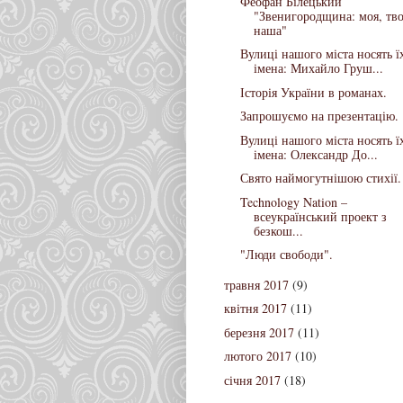
Феофан Білецький
"Звенигородщина: моя, тво
наша"
Вулиці нашого міста носять ї
імена: Михайло Груш...
Історія України в романах.
Запрошуємо на презентацію.
Вулиці нашого міста носять ї
імена: Олександр До...
Свято наймогутнішою стихії.
Technology Nation –
всеукраїнський проект з
безкош...
"Люди свободи".
травня 2017
(9)
квітня 2017
(11)
березня 2017
(11)
лютого 2017
(10)
січня 2017
(18)