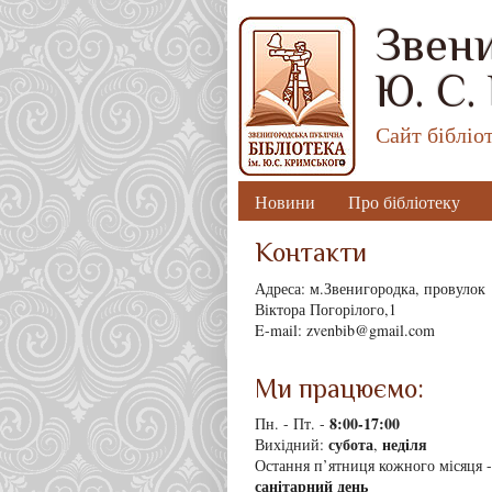
Звени
Ю. С.
Сайт бібліо
Новини
Про бібліотеку
Контакти
Адреса: м.Звенигородка, провулок
Віктора Погорілого,1
E-mail: zvenbib@gmail.com
Ми працюємо:
8
:00-17:00
Пн. - Пт. -
субота
неділя
Вихідний:
,
Остання п’ятниця кожного місяця -
санітарний день