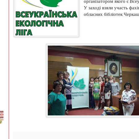
організатором якого є Всеу
У заході взяли участь фахі
обласних бібліотек Черка