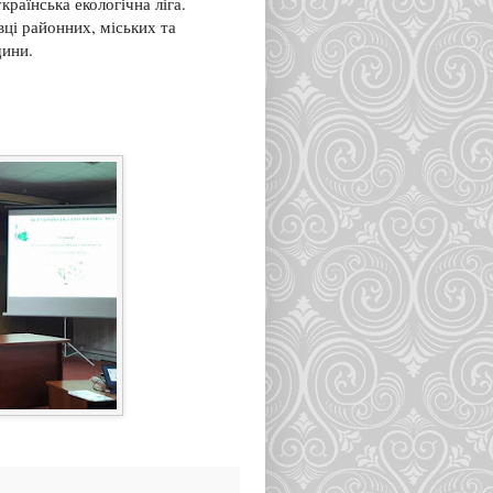
країнська екологічна ліга.
вці районних, міських та
щини.