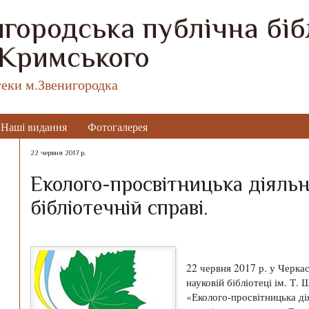
городська публічна бібл
 Кримського
теки м.Звенигородка
Наші видання
Фотогалерея
22 червня 2017 р.
Еколого-просвітницька діяльн
бібліотечній справі.
22 червня 2017 р. у Черкас
науковій бібліотеці ім. Т.
«Еколого-просвітницька дія