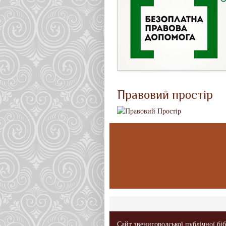
Правовий простір
Сайт звенигородської публічної бі