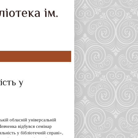
іотека ім.
ість у
ькій обласній універсальній
 Шевченка відбувся семінар
льність у бібліотечній справі»,