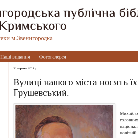
городська публічна бібл
 Кримського
теки м.Звенигородка
Наші видання
Фотогалерея
16 червня 2017 р.
Вулиці нашого міста носять ї
Грушевський.
Михайл
головн
націон
новітні