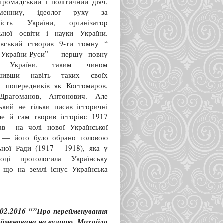
громадський і політичний діяч,
енниу, ідеолог руху за
ність України, організатор
льної освіти і науки України.
вський створив 9-ти томну “
 України-Руси” - першу повну
ію України, таким чином
ршивши навіть таких своїх
х попередників як Костомаров,
Драгоманов, Антонович. Але
ький не тільки писав історичні
але й сам творив історію: 1917
ав на чолі нової Української
 — його було обрано головою
ьної Ради (1917 - 1918), яка у
оці проголосила Українську
 що на землі існує Українська
.02.2016 "”Про перейменування
рейменована на вулицю Михайла