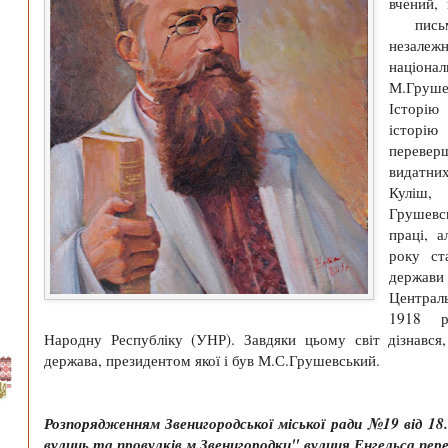
вчений, 
письм
незалеж
націона
М.Груше
Історію
істор
переве
видатни
Куліш, 
Грушевс
праці, 
року ст
держави
Централ
1918 р
Народну Республіку (УНР). Завдяки цьому світ дізнався,
держава, президентом якої і був М.С.Грушевський.
Розпорядженням Звенигородської міської ради №19 від 18
вулиць та провулків м.Звенигородки" вулиця Енгельса пе