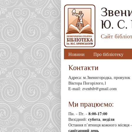
Звени
Ю. С.
Сайт бібліо
Новини
Про бібліотеку
Контакти
Адреса: м.Звенигородка, провулок
Віктора Погорілого,1
E-mail: zvenbib@gmail.com
Ми працюємо:
8
:00-17:00
Пн. - Пт. -
субота
неділя
Вихідний:
,
Остання п’ятниця кожного місяця -
санітарний день