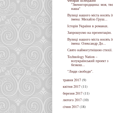
Феофан Білецький
"Звенигородщина: моя, тво
наша"
Вулиці нашого міста носять ї
імена: Михайло Груш...
Історія України в романах.
Запрошуємо на презентацію.
Вулиці нашого міста носять ї
імена: Олександр До...
Свято наймогутнішою стихії.
Technology Nation –
всеукраїнський проект з
безкош...
"Люди свободи".
травня 2017
(9)
квітня 2017
(11)
березня 2017
(11)
лютого 2017
(10)
січня 2017
(18)