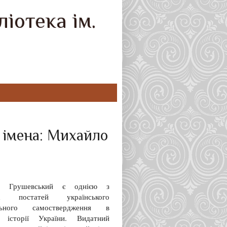
іотека ім.
х імена: Михайло
о Грушевський є однією з
их постатей українського
ального самоствердження в
й історії України. Видатний