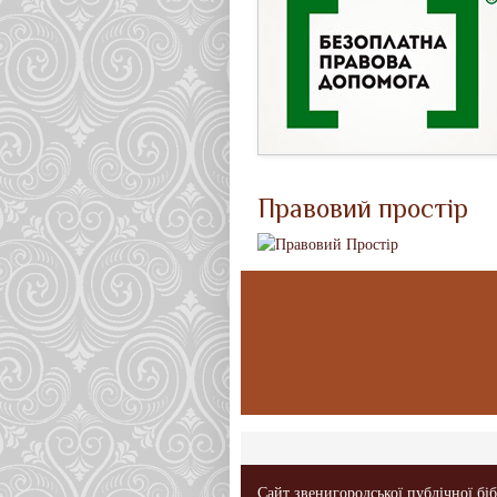
Правовий простір
Сайт звенигородської публічної бі