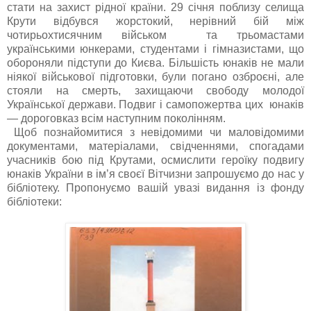
стати на захист рідної країни. 29 січня поблизу селища
Крути відбувся жорстокий, нерівний бій між
чотирьохтисячним військом та трьомастами
українськими юнкерами, студентами і гімназистами, що
обороняли підступи до Києва. Більшість юнаків не мали
ніякої військової підготовки, були погано озброєні, але
стояли на смерть, захищаючи свободу молодої
Української держави. Подвиг і самопожертва цих юнаків
— дороговказ всім наступним поколінням.
Щоб познайомитися з невідомими чи маловідомими
документами, матеріалами, свідченнями, спогадами
учасників бою під Крутами, осмислити героїку подвигу
юнаків України в ім’я своєї Вітчизни запрошуємо до нас у
бібліотеку. Пропонуємо вашій увазі видання із фонду
бібліотеки: