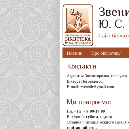
Звени
Ю. С.
Сайт бібліо
Новини
Про бібліотеку
Контакти
Адреса: м.Звенигородка, провулок
Віктора Погорілого,1
E-mail: zvenbib@gmail.com
Ми працюємо:
8
:00-17:00
Пн. - Пт. -
субота
неділя
Вихідний:
,
Остання п’ятниця кожного місяця -
санітарний день