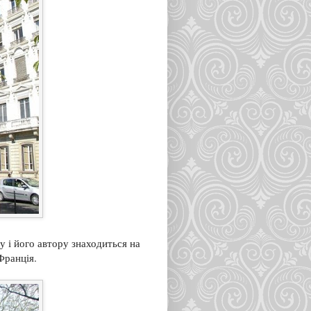
 і його автору знаходиться на
Франція.