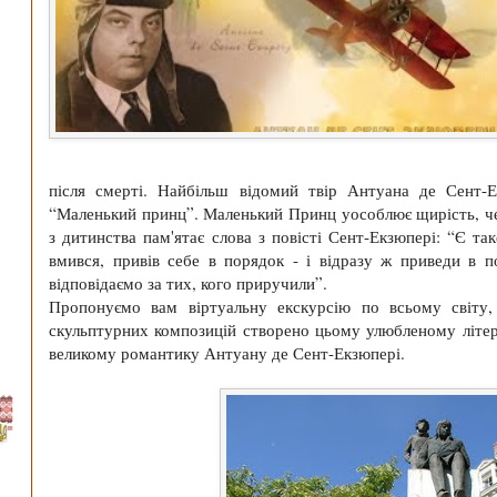
після смерті. Найбільш відомий твір Антуана де Сент-
“Маленький принц”. Маленький Принц уособлює щирість, чес
з дитинства пам'ятає слова з повісті Сент-Екзюпері: “Є та
вмився, привів себе в порядок - і відразу ж приведи в 
відповідаємо за тих, кого приручили”.
Пропонуємо вам віртуальну екскурсію по всьому світу,
скульптурних композицій створено цьому улюбленому літер
великому романтику Антуану де Сент-Екзюпері.