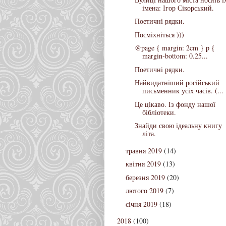
імена: Ігор Сікорський.
Поетичні рядки.
Посміхніться )))
@page { margin: 2cm } p {
margin-bottom: 0.25...
Поетичні рядки.
Найвидатніший російський
письменник усіх часів. (...
Це цікаво. Із фонду нашої
бібліотеки.
Знайди свою ідеальну книгу
літа.
травня 2019
(14)
квітня 2019
(13)
березня 2019
(20)
лютого 2019
(7)
січня 2019
(18)
2018
(100)