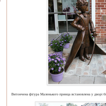
Витончена фігура Маленького принца встановлена ​​у дворі 