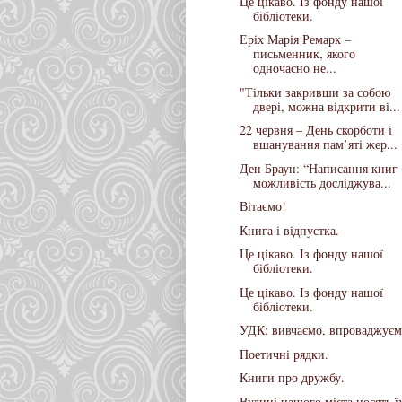
Це цікаво. Із фонду нашої
бібліотеки.
Еріх Марія Ремарк –
письменник, якого
одночасно не...
"Тільки закривши за собою
двері, можна відкрити ві...
22 червня – День скорботи і
вшанування пам’яті жер...
Ден Браун: “Написання книг 
можливість досліджува...
Вітаємо!
Книга і відпустка.
Це цікаво. Із фонду нашої
бібліотеки.
Це цікаво. Із фонду нашої
бібліотеки.
УДК: вивчаємо, впроваджуєм
Поетичні рядки.
Книги про дружбу.
Вулиці нашого міста носять ї