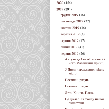
2020
(456)
2019
(294)
грудня 2019
(36)
листопада 2019
(32)
жовтня 2019
(36)
вересня 2019
(4)
серпня 2019
(47)
липня 2019
(41)
червня 2019
(26)
Антуан де Сент-Екзюпері і
його Маленький принц.
З Днем народження, рідне
місто!
Поетичні рядки.
Поетичні рядки.
Літо. Книги. Пляж.
Це цікаво. Із фонду нашої
бібліотеки.