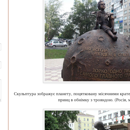
Скульптура зображує планету, поцятковану місячними крате
принц в обнімку з трояндою. (Росія, 