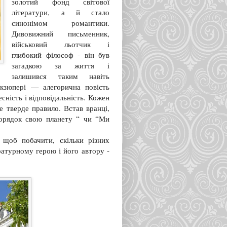
золотий фонд світової
літератури, а й стало
синонімом романтики.
Дивовижний письменник,
військовий льотчик і
глибокий філософ - він був
загадкою за життя і
залишився таким навіть
Екзюпері — алегорична повість
ність і відповідальність. Кожен
ке тверде правило. Встав вранці,
порядок свою планету “ чи “Ми
 щоб побачити, скільки різних
атурному герою і його автору -