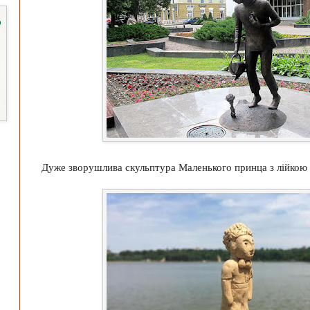
Дуже зворушлива скульптура Маленького принца з лійкою в