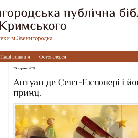
городська публічна бібл
 Кримського
теки м.Звенигородка
Наші видання
Фотогалерея
30 червня 2019 р.
Антуан де Сент-Екзюпері і й
принц.