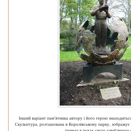
Інший варіант пам'ятника автору і його герою знаходиться
Скульптура, розташована в Королівському парку, зображує
тримає в руках свого улюбленого 