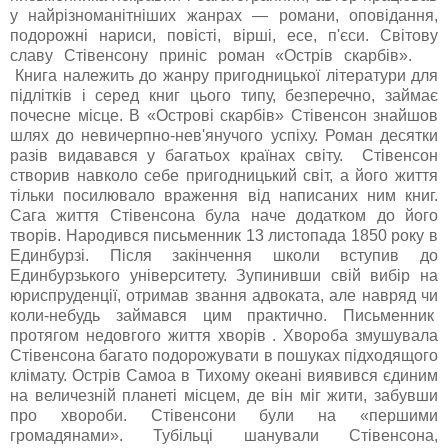
у найрізноманітніших жанрах — романи, оповідання,
подорожні нариси, повісті, вірші, есе, п'єси. Світову
славу Стівенсону приніс роман «Острів скарбів».
Книга належить до жанру пригодницької літератури для
підлітків і серед книг цього типу, безперечно, займає
почесне місце. В «Острові скарбів» Стівенсон знайшов
шлях до невичерпно-нев'янучого успіху. Роман десятки
разів видавався у багатьох країнах світу. Стівенсон
створив навколо себе пригодницький світ, а його життя
тільки посилювало враження від написаних ним книг.
Сага життя Стівенсона була наче додатком до його
творів. Народився письменник 13 листопада 1850 року в
Единбурзі. Після закінчення школи вступив до
Единбурзького університету. Зупинивши свій вибір на
юриспруденції, отримав звання адвоката, але навряд чи
коли-небудь займався цим практично. Письменник
протягом недовгого життя хворів . Хвороба змушувала
Стівенсона багато подорожувати в пошуках підходящого
клімату. Острів Самоа в Тихому океані виявився єдиним
на величезній планеті місцем, де він міг жити, забувши
про хвороби. Стівенсони були на «першими
громадянами». Тубільці шанували Стівенсона,