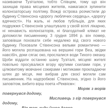
називаючи Тузіталою, тобто Співцем, тому що він
захищав права місцевих жителів, намагався зупинити
колонізаторську політику. Вожді острова розчистили до
будинку Стівенсона «дорогу люблячих сердець», «дорогу
вдячності». На жаль, ні любов тубільців, для яких
подружжя Стівенсонів улаштувало у своїй віллі лікарню,
ні ненависть колонізаторів, ні благодатний клімат не
допомогли письменнику. 3 грудня 1894 р. він помер,
заповівши поховати себе недалеко від свого нового
будинку. Поховали Стівенсона вельми романтично —
його могила розташована на вершині гори Веа, звідки
навсібіч, доки сягає око, прослалися води Тихого океану.
Щоби віддати останню шану Тузіталі, місцеві жителі
повільно просувалися вгору крутими схилами гори, у
цілковитому мовчанні сокирами і мотиками прокладаючи
шлях до місця, яке вибрав для своєї могили сам
письменник. На надгробкові Стівенсона, згідно із його
заповітом, вибито вірш поета «Реквієм»:
Моряк з морів
повернувся додому,
Мисливець з гір повернувся
додому,
Він там, куди йшов давно.