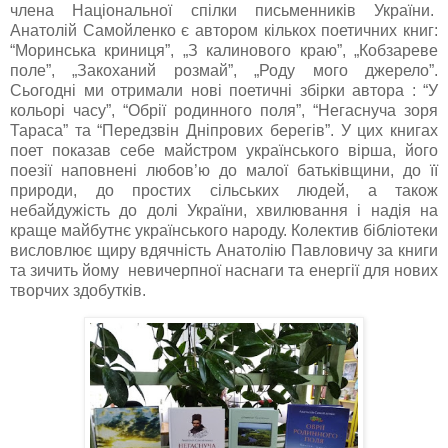
члена Національної спілки письменників України.
Анатолій Самойленко є автором кількох поетичних книг:
“Моринська криниця”, „З калинового краю”, „Кобзареве
поле”, „Закоханий розмай”, „Роду мого джерело”.
Сьогодні ми отримали нові поетичні збірки автора : “У
кольорі часу”, “Обрії родинного поля”, “Негаснуча зоря
Тараса” та “Передзвін Дніпрових берегів”. У цих книгах
поет показав себе майстром українського вірша, його
поезії наповнені любов’ю до малої батьківщини, до її
природи, до простих сільських людей, а також
небайдужість до долі України, хвилювання і надія на
краще майбутнє українського народу. Колектив бібліотеки
висловлює щиру вдячність Анатолію Павловичу за книги
та зичить йому невичерпної наснаги та енергії для нових
творчих здобутків.