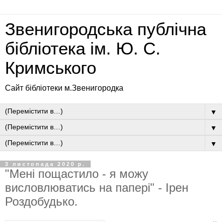
Звенигородська публічна
бібліотека ім. Ю. С.
Кримського
Сайт бібліотеки м.Звенигородка
▼
▼
▼
3 листопада 2020 р.
"Мені пощастило - я можу
висловлюватись на папері" - Ірен
Роздобудько.