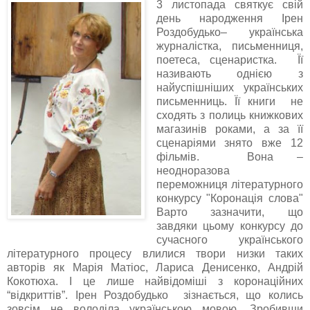
3 листопада святкує свій
день народження Ірен
Роздобудько– українська
журналістка, письменниця,
поетеса, сценаристка. Її
називають однією з
найуспішніших українських
письменниць. Її книги не
сходять з полиць книжкових
магазинів роками, а за її
сценаріями знято вже 12
фільмів. Вона –
неодноразова
переможниця літературного
конкурсу "Коронація слова"
Варто зазначити, що
завдяки цьому конкурсу до
сучасного українського
літературного процесу влилися твори низки таких
авторів як Марія Матіос, Лариса Денисенко, Андрій
Кокотюха. І це лише найвідоміші з коронаційних
“відкриттів”. Ірен Роздобудько зізнається, що колись
зовсім не володіла українською мовою. Зробивши