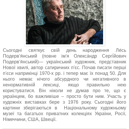
Сьогодні святкує свій день народження Ле́сь
Подерв'я́нський (повне ім'я Олекса́ндр Сергі́йович
Подерв'я́нський)— український художник, представник
Нової хвилі, автор сатиричних п'єс. Почав писати перші
п'єси наприкінці 1970-х рр. і тепер має їх понад 50. Для
нього немає нічого абсурдного чи негативного в
ненормативній лексиці, якщо правильно нею
користуватися. Він ніколи не думав про те, що є
українцем, бо важливіше – просто бути ним. Участь у
художніх виставках бере з 1976 року. Сьогодні його
картини зберігаються в Національному художньому
музеї та багатьох приватних колекціях України, Росії,
Німеччини, США, Швеції.