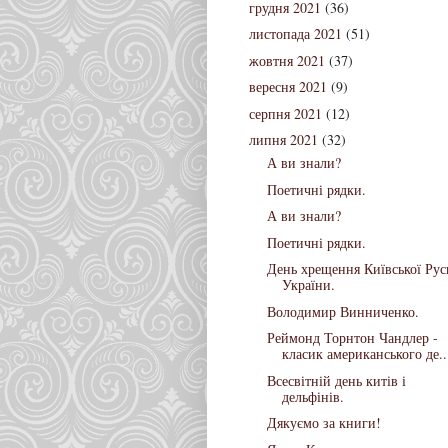
грудня 2021
(36)
листопада 2021
(51)
жовтня 2021
(37)
вересня 2021
(9)
серпня 2021
(12)
липня 2021
(32)
А ви знали?
Поетичні рядки.
А ви знали?
Поетичні рядки.
День хрещення Київської Рус
України.
Володимир Винниченко.
Реймонд Торнтон Чандлер -
класик американського де..
Всесвітній день китів і
дельфінів.
Дякуємо за книги!