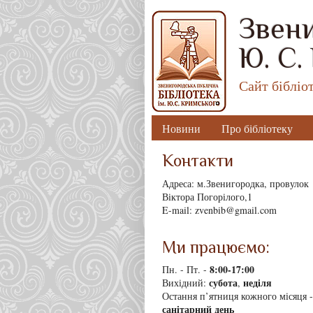
Звени
Ю. С.
Сайт бібліо
Новини
Про бібліотеку
Контакти
Адреса: м.Звенигородка, провулок
Віктора Погорілого,1
E-mail: zvenbib@gmail.com
Ми працюємо:
8
:00-17:00
Пн. - Пт. -
субота
неділя
Вихідний:
,
Остання п’ятниця кожного місяця -
санітарний день