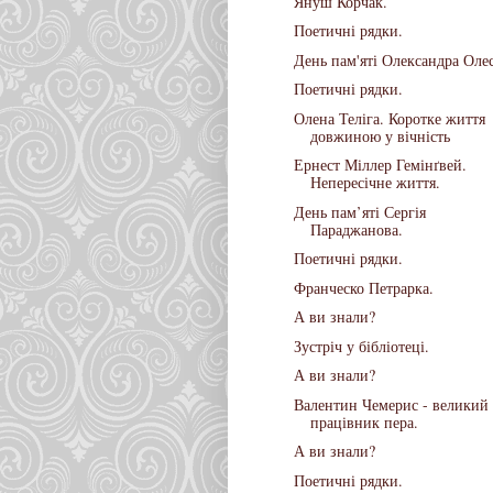
Януш Корчак.
Поетичні рядки.
День пам'яті Олександра Олес
Поетичні рядки.
Олена Теліга. Коротке життя
довжиною у вічність
Ернест Міллер Гемінґвей.
Непересічне життя.
День пам’яті Сергія
Параджанова.
Поетичні рядки.
Франческо Петрарка.
А ви знали?
Зустріч у бібліотеці.
А ви знали?
Валентин Чемерис - великий
працівник пера.
А ви знали?
Поетичні рядки.