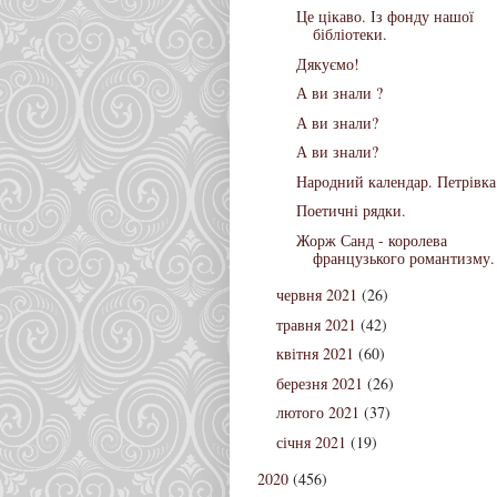
Це цікаво. Із фонду нашої
бібліотеки.
Дякуємо!
А ви знали ?
А ви знали?
А ви знали?
Народний календар. Петрівка
Поетичні рядки.
Жорж Санд - королева
французького романтизму.
червня 2021
(26)
травня 2021
(42)
квітня 2021
(60)
березня 2021
(26)
лютого 2021
(37)
січня 2021
(19)
2020
(456)