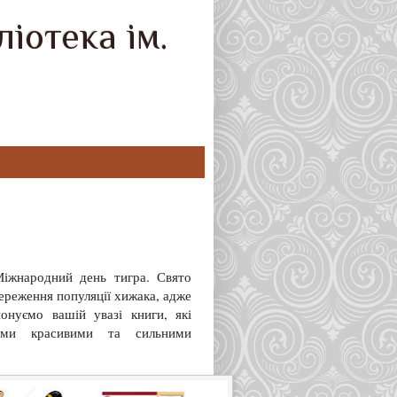
іотека ім.
Міжнародний день тигра. Свято
ереження популяції хижака, адже
онуємо вашій увазі книги, які
ими красивими та сильними