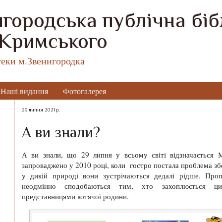
городська публічна бібл
 Кримського
теки м.Звенигородка
Наші видання
Фотогалерея
29 липня 2021 р.
А ви знали?
А ви знали, що 29 липня у всьому світі відзначається 
запроваджено у 2010 році, коли гостро постала проблема зб
у дикій природі вони зустрічаються дедалі рідше. Проп
неодмінно сподобаються тим, хто захоплюється ц
представницями котячої родини.