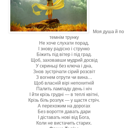
Моя душа й по
темнім трунку
Не хоче слухати порад,
І знову радісно і струнко
Біжить під вітер і під град.
Щоб, заховавши мудрий досвід
У скриньці без ключа і дна,
Знов зустрічати сірий розсвіт
З вогнем отрути чи вина…
Щоб власній вірі непохитній
Палить лампаду день і ніч
І йти крізь грудні — в теплі квітні,
Крізь біль розлук — у щастя стріч.
А перехожим на дорогах
Без вороття давать дари
І діставать нові від Бога,
Коли не вистачить старих.