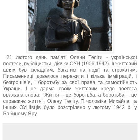
21 лютого день пам'яті Олени Теліги - української
поетеси, публіцистки, діячки ОУН (1906-1942). Її життєвий
шлях був складним, багатим на події та строкатим.
Письменниці довелося пережити і кілька імміграцій, і
безгрошів’я, і боротьбу за свої права та самостійність
України. І не дарма своїм життєвим кредо поетеса
вважала слова: "Життя – це боротьба, а боротьба – це
справжнє життя". Олену Телігу, її чоловіка Михайла та
інших ОУНівців було розстріляно у лютому 1942 р. у
Бабиному Яру.