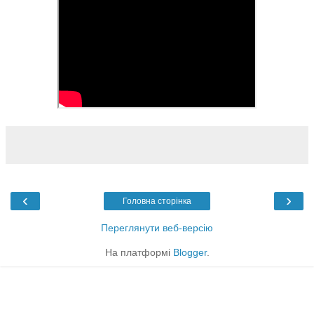
‹
›
Головна сторінка
Переглянути веб-версію
На платформі
Blogger
.