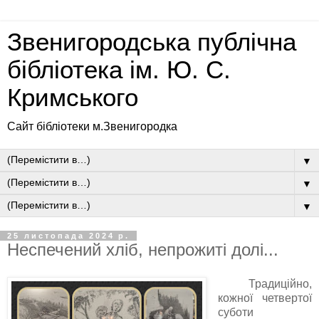
Звенигородська публічна
бібліотека ім. Ю. С.
Кримського
Сайт бібліотеки м.Звенигородка
▼
▼
▼
25 листопада 2024 р.
Неспечений хліб, непрожиті долі...
Традиційно,
кожної четвертої
суботи