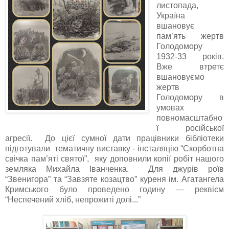
листопада,
Україна
вшановує
пам’ять жертв
Голодомору
1932-33 років.
Вже втретє
вшановуємо
жертв
Голодомору в
умовах
повномасштабно
ї російської
агресії. До цієї сумної дати працівники бібліотеки
підготували тематичну виставку - інсталяцію “Скорботна
свічка пам’яті святої”, яку доповнили копії робіт нашого
земляка Михайла Іванченка. Для джурів роїв
“Звенигора” та “Завзяте козацтво” куреня ім. Агатангела
Кримського було проведено годину — реквієм
“Неспечений хліб, непрожиті долі...”