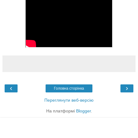
‹
›
Головна сторінка
Переглянути веб-версію
На платформі
Blogger
.