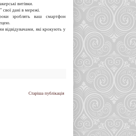
акерські витівки.
 свої дані в мережі.
роки зроблять ваш смартфон
ецею.
 відвідувачами, які крокують у
Старіша публікація