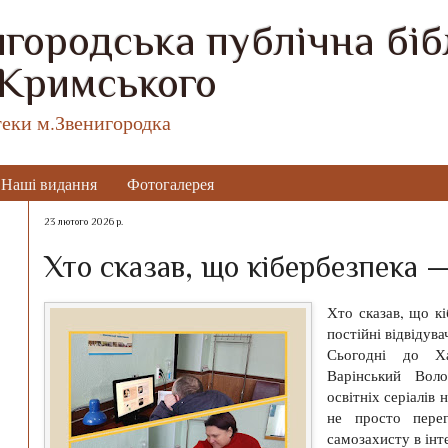
городська публічна бібл
 Кримського
теки м.Звенигородка
Наші видання
Фотогалерея
23 лютого 2026 р.
Хто сказав, що кібербезпека 
Хто сказав, що к
постійні відвідув
Сьогодні до Ха
Варінський Воло
освітніх серіалів 
не просто перег
самозахисту в інте