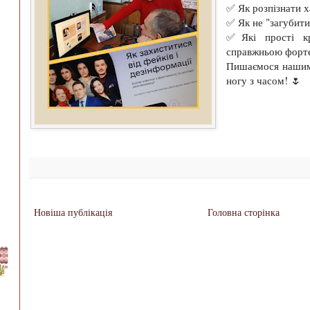
✅ Як розпізнати х
✅ Як не "загубити"
✅Які прості к
справжньою форт
Пишаємося нашими
ногу з часом! 🌷
Новіша публікація
Головна сторінка