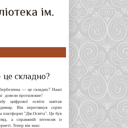
іотека ім.
— це складно?
ібербезпека — це складно? Наші
ачі довели протилежне!
бу цифрової освіти завітав
димир. Він переглянув серію
на платформі "Дія.Освіта". Це був
ляд, а справжній інтенсив із
рнеті. Тепер він знає: