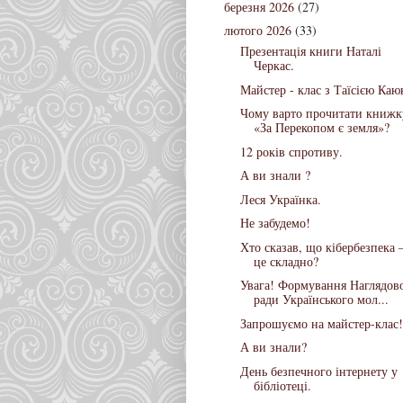
березня 2026
(27)
лютого 2026
(33)
Презентація книги Наталі
Черкас.
Майстер - клас з Таїсією Каю
Чому варто прочитати книжк
«За Перекопом є земля»?
12 років спротиву.
А ви знали ?
Леся Українка.
Не забудемо!
Хто сказав, що кібербезпека
це складно?
Увага! Формування Наглядов
ради Українського мол...
Запрошуємо на майстер-клас!
А ви знали?
День безпечного інтернету у
бібліотеці.