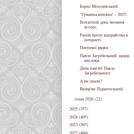
Борис Мозолевський.
"Гуманна книжка" - 2025.
Всесвітній день читання
вголос.
Разом проти шахрайства в
інтернеті.
Поетичні рядки.
Павло Загребельний: кращі
вислови.
День пам'яті Павла
Загребельного.
А ви знали?
Валер'ян Підмогильний.
січня 2026
(22)
2025
(357)
2024
(405)
2023
(397)
2022
(460)