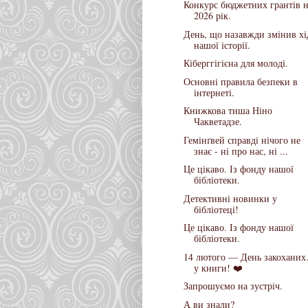
Конкурс бюджетних грантів 
2026 рік.
День, що назавжди змінив хі
нашої історії.
Кіберггігієна для молоді.
Основні правила безпеки в
інтернеті.
Книжкова тиша Ніно
Чакветадзе.
Гемінґвей справді нічого не
знає - ні про нас, ні ...
Це цікаво. Із фонду нашої
бібліотеки.
Детективні новинки у
бібліотеці!
Це цікаво. Із фонду нашої
бібліотеки.
14 лютого — День закохани
у книги! ❤️
Запрошуємо на зустріч.
А ви знали?