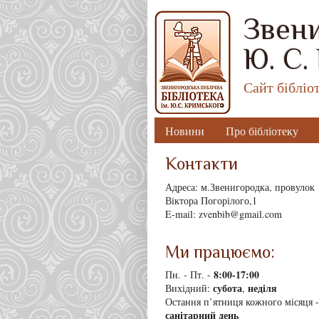
Звени
Ю. С.
Сайт бібліо
Новини
Про бібліотеку
Контакти
Адреса: м.Звенигородка, провулок
Віктора Погорілого,1
E-mail: zvenbib@gmail.com
Ми працюємо:
8
:00-17:00
Пн. - Пт. -
субота
неділя
Вихідний:
,
Остання п’ятниця кожного місяця -
санітарний день