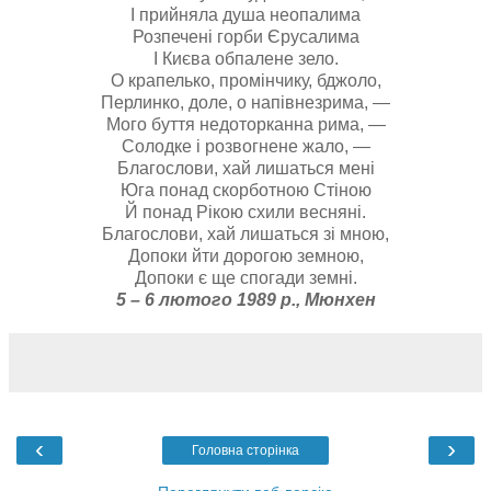
І прийняла душа неопалима
Розпечені горби Єрусалима
І Києва обпалене зело.
О крапелько, промінчику, бджоло,
Перлинко, доле, о напівнезрима, —
Мого буття недоторканна рима, —
Солодке і розвогнене жало, —
Благослови, хай лишаться мені
Юга понад скорботною Стіною
Й понад Рікою схили весняні.
Благослови, хай лишаться зі мною,
Допоки йти дорогою земною,
Допоки є ще спогади земні.
5 – 6 лютого 1989 р., Мюнхен
‹
›
Головна сторінка