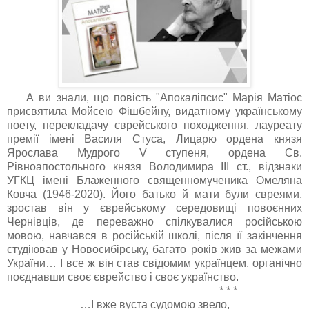
А ви знали, що повість "Апокаліпсис" Марія Матіос
присвятила Мойсею Фішбейну, видатному українському
поету, перекладачу єврейського походження, лауреату
премії імені Василя Стуса, Лицарю ордена князя
Ярослава Мудрого V ступеня, ордена Св.
Рівноапостольного князя Володимира ІІІ ст., відзнаки
УГКЦ імені Блаженного священномученика Омеляна
Ковча (1946-2020). Його батько й мати були євреями,
зростав він у єврейському середовищі повоєнних
Чернівців, де переважно спілкувалися російською
мовою, навчався в російській школі, після її закінчення
студіював у Новосибірську, багато років жив за межами
України… І все ж він став свідомим українцем, органічно
поєднавши своє єврейство і своє українство.
* * *
…І вже вуста судомою звело,