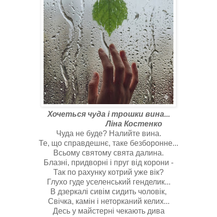
Хочеться чуда і трошки вина...
Ліна Костенко
Чуда не буде? Налийте вина.
Те, що справдешнє, таке безборонне...
Всьому святому свята далина.
Блазні, придворні і пруг від корони -
Так по рахунку котрий уже вік?
Глухо гуде уселенський генделик...
В дзеркалі сивім сидить чоловік,
Свічка, камін і неторканий келих...
Десь у майстерні чекають дива