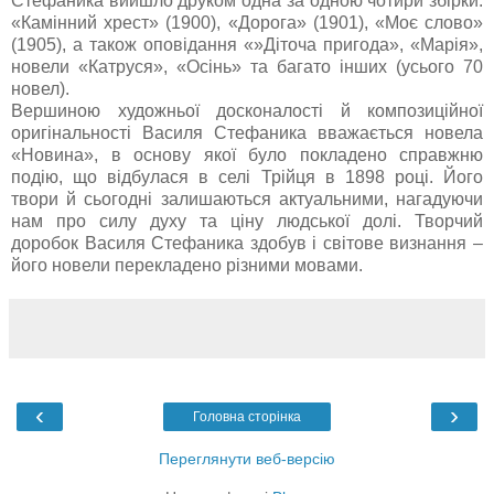
Стефаника вийшло друком одна за одною чотири збірки:
«Камінний хрест» (1900), «Дорога» (1901), «Моє слово»
(1905), а також оповідання «»Діточа пригода», «Марія»,
новели «Катруся», «Осінь» та багато інших (усього 70
новел).
Вершиною художньої досконалості й композиційної
оригінальності Василя Стефаника вважається новела
«Новина», в основу якої було покладено справжню
подію, що відбулася в селі Трійця в 1898 році. Його
твори й сьогодні залишаються актуальними, нагадуючи
нам про силу духу та ціну людської долі. Творчий
доробок Василя Стефаника здобув і світове визнання –
його новели перекладено різними мовами.
‹
›
Головна сторінка
Переглянути веб-версію