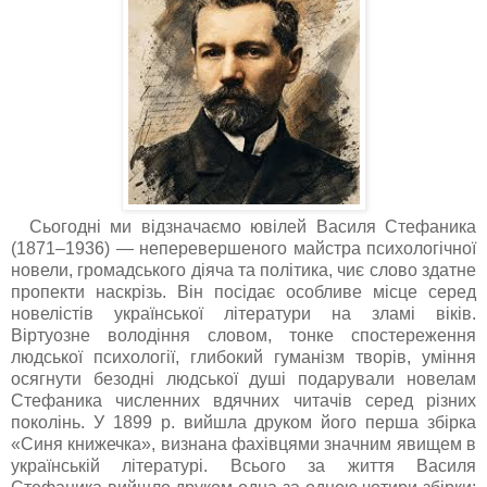
Сьогодні ми відзначаємо ювілей Василя Стефаника
(1871–1936) — неперевершеного майстра психологічної
новели, громадського діяча та політика, чиє слово здатне
пропекти наскрізь. Він посідає особливе місце серед
новелістів української літератури на зламі віків.
Віртуозне володіння словом, тонке спостереження
людської психології, глибокий гуманізм творів, уміння
осягнути безодні людської душі подарували новелам
Стефаника численних вдячних читачів серед різних
поколінь. У 1899 р. вийшла друком його перша збірка
«Синя книжечка», визнана фахівцями значним явищем в
українській літературі. Всього за життя Василя