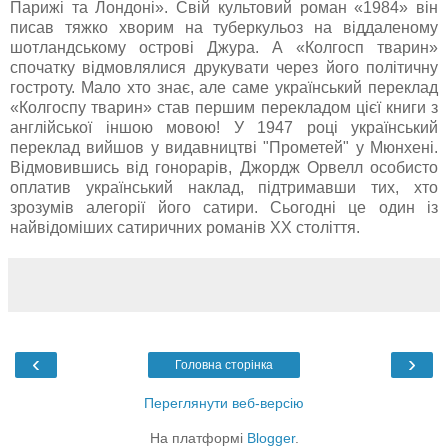
Парижі та Лондоні». Свій культовий роман «1984» він
писав тяжко хворим на туберкульоз на віддаленому
шотландському острові Джура. А «Колгосп тварин»
спочатку відмовлялися друкувати через його політичну
гостроту. Мало хто знає, але саме український переклад
«Колгоспу тварин» став першим перекладом цієї книги з
англійської іншою мовою! У 1947 році український
переклад вийшов у видавництві "Прометей" у Мюнхені.
Відмовившись від гонорарів, Джордж Орвелл особисто
оплатив український наклад, підтримавши тих, хто
зрозумів алегорії його сатири. Сьогодні це один із
найвідоміших сатиричних романів ХХ століття.
‹
›
Головна сторінка
Переглянути веб-версію
На платформі
Blogger
.