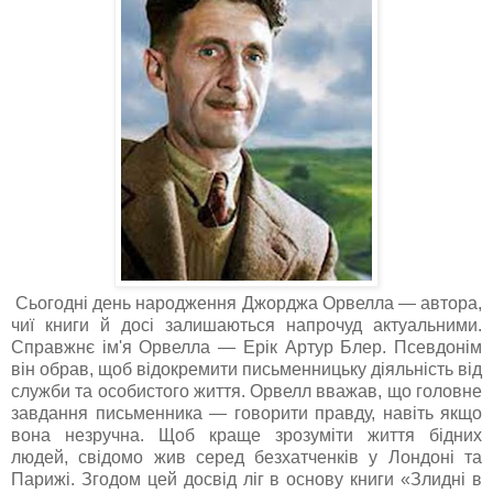
Сьогодні день народження Джорджа Орвелла — автора,
чиї книги й досі залишаються напрочуд актуальними.
Справжнє ім'я Орвелла — Ерік Артур Блер. Псевдонім
він обрав, щоб відокремити письменницьку діяльність від
служби та особистого життя. Орвелл вважав, що головне
завдання письменника — говорити правду, навіть якщо
вона незручна. Щоб краще зрозуміти життя бідних
людей, свідомо жив серед безхатченків у Лондоні та
Парижі. Згодом цей досвід ліг в основу книги «Злидні в