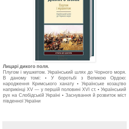
Лицарі дикого поля.
Плугом і мушкетом. Український шлях до Чорного моря.
В даному томі: • У боротьбі з Великою Ордою:
народження Кримського ханату • Українське козацтво
наприкінці XV — у першій половині XVI ст. • Український
рух на Слобідській Україні • Заснування й розвиток міст
південної України