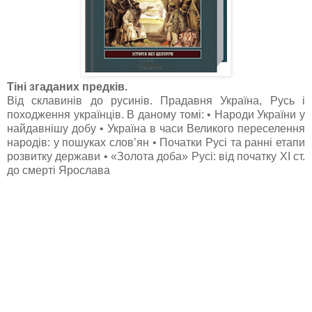
Тіні згаданих предків.
Від склавинів до русинів. Прадавня Україна, Русь і
походження українців. В даному томі: • Народи України у
найдавнішу добу • Україна в часи Великого переселення
народів: у пошуках слов’ян • Початки Русі та ранні етапи
розвитку держави • «Золота доба» Русі: від початку ХІ ст.
до смерті Ярослава