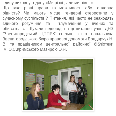
єдину виховну годину «Ми різні , але ми рівні!».
Що таке рівні права та можливості або гендерна
рівність? Чи мають місце гендерні стереотипи у
сучасному суспільстві? Питання, які часто не знаходять
єдиного розуміння та тлумачення у вчених та
обивателів. Шукали відповіді на ці питання учні ДНЗ
“Звенигородський ЦППРК” спільно з в.о. начальника
Звенигородського бюро правової допомоги Бондарчук Н.
В. та працівником центральної районної бібліотеки
ім.Ю.С.Кримського Мазирою О.Я.