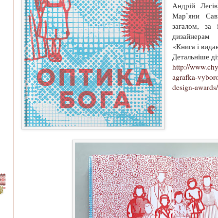
Андрій Лесів
Мар’яни Сав
загалом, за 
дизайнерам 
«Книга і вида
Детальніше ді
http://www.ch
agrafka-vyboro
design-awards