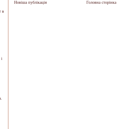
Новіша публікація
Головна сторінка
т в
 і
а.