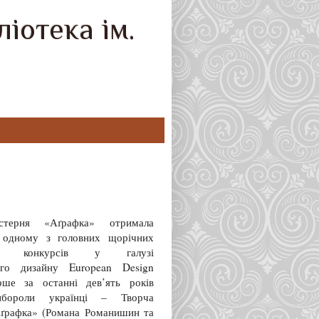
іотека ім.
стерня «Аґрафка» отримала
 одному з головних щорічних
ких конкурсів у галузі
ного дизайну European Design
рше за останні дев’ять років
ибороли українці – Творча
ґрафка» (Романа Романишин та