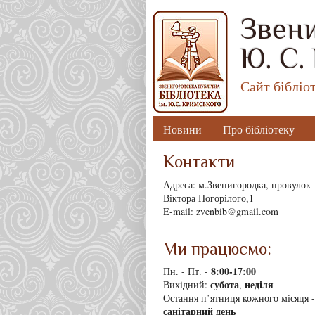
Звени
Ю. С.
Сайт бібліо
Новини
Про бібліотеку
Контакти
Адреса: м.Звенигородка, провулок
Віктора Погорілого,1
E-mail: zvenbib@gmail.com
Ми працюємо:
8
:00-17:00
Пн. - Пт. -
субота
неділя
Вихідний:
,
Остання п’ятниця кожного місяця -
санітарний день