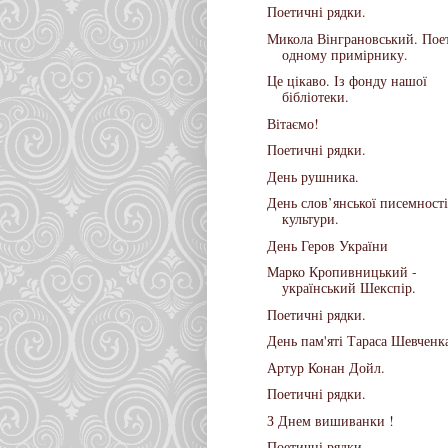
Поетичні рядки.
Микола Вінграновський. Пое
одному примірнику.
Це цікаво. Із фонду нашої
бібліотеки.
Вітаємо!
Поетичні рядки.
День рушника.
День слов’янської писемності
культури.
День Геров України
Марко Кропивницький -
український Шекспір.
Поетичні рядки.
День пам'яті Тараса Шевченк
Артур Конан Дойл.
Поетичні рядки.
З Днем вишиванки !
Поетичні рядки.