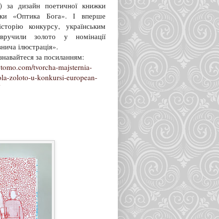
) за дизайн поетичної книжки
ки «Оптика Бога». І вперше
історію конкурсу, українським
вручили золото у номінації
внича ілюстрація».
знавайтеся за посиланням:
ytomo.com/tvorcha-majsternia-
la-zoloto-u-konkursi-european-
/