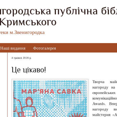
городська публічна бібл
 Кримського
теки м.Звенигородка
Наші видання
Фотогалерея
4 травня 2020 р.
Це цікаво!
Творча май
нагороду на
європейсь
комунікацій
Awards. Впе
нагороду в
майстерня «А