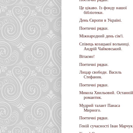
Це цікаво. Із фонду нашої
бібліотеки.
День Європи в Україні.
Поетичні рядки.
Міжнародний день сім'ї.
Співець козацької вольниці.
Андрій Чайковський.
Вітаємо!
Поетичні рядки.
Лицар свободи. Василь
Стефаник.
Поетичні рядки.
Микола Хвильовий. Останні
романтик.
Мудрий талант Панаса
Мирного.
Поетичні рядки.
Геній сучасності Іван Марчук