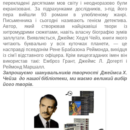
перекладені десятками мов світу і неодноразово були
екранізовані. За підрахунками дослідників, з-під його
пера вийшли 93 романи в улюбленому жанрі.
Письменника і сьогодні називають генієм детектива.
Автор, який створював найцікавіші твори із
хитромудрими сюжетами, навіть власну біографію зумів
заплутати. Виявляється, Джеймс Хедлі Чейз, книги якого
читають буквально у всіх куточках планети, — це
насправді псевдонім Рене Брабазона Реймонда, вихідця
із сім'ї відставного офіцера. Крім вищезгаданих імен він
використав такі: Емброз Грант, Джеймс Л. Догерті і
Реймонд Маршалл.
Запрошуємо шанувальників творчості Джеймса Х.
Чейза до нашої бібліотеки, ми маємо великий вибір
його творів.