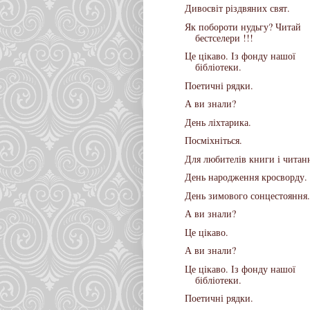
Дивосвіт різдвяних свят.
Як побороти нудьгу? Читай
бестселери !!!
Це цікаво. Із фонду нашої
бібліотеки.
Поетичні рядки.
А ви знали?
День ліхтарика.
Посміхніться.
Для любителів книги і читан
День народження кросворду.
День зимового сонцестояння.
А ви знали?
Це цікаво.
А ви знали?
Це цікаво. Із фонду нашої
бібліотеки.
Поетичні рядки.