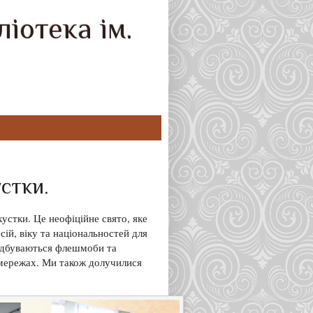
іотека ім.
устки.
устки. Це неофіційне свято, яке
сій, віку та національностей для
відбуваються флешмоби та
цмережах. Ми також долучилися