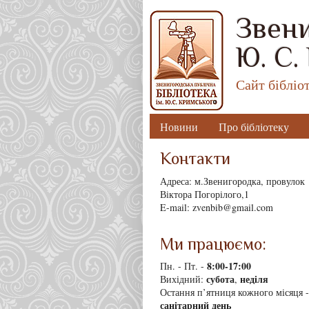
Звени
Ю. С.
Сайт бібліо
Новини
Про бібліотеку
Контакти
Адреса: м.Звенигородка, провулок
Віктора Погорілого,1
E-mail: zvenbib@gmail.com
Ми працюємо:
8
:00-17:00
Пн. - Пт. -
субота
неділя
Вихідний:
,
Остання п’ятниця кожного місяця -
санітарний день