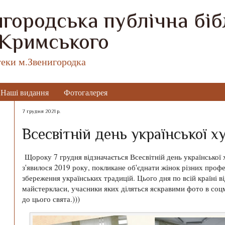
городська публічна бібл
 Кримського
теки м.Звенигородка
Наші видання
Фотогалерея
7 грудня 2021 р.
Всесвітній день української х
Щороку 7 грудня відзначається Всесвітній день української х
з'явилося 2019 року, покликане об'єднати жінок різних профе
збереження українських традицій. Цього дня по всій країні 
майстеркласи, учасники яких діляться яскравими фото в со
до цього свята.)))