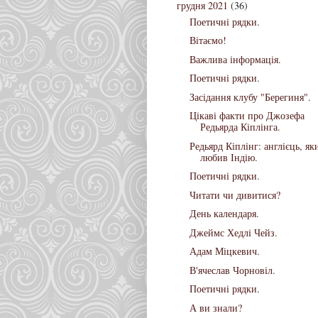
грудня 2021
(36)
Поетичні рядки.
Вітаємо!
Важлива інформація.
Поетичні рядки.
Засідання клубу "Берегиня".
Цікаві факти про Джозефа
Редьярда Кіплінга.
Редьярд Кіплінг: англієць, як
любив Індію.
Поетичні рядки.
Читати чи дивитися?
День календаря.
Джеймс Хедлі Чейз.
Адам Міцкевич.
В'ячеслав Чорновіл.
Поетичні рядки.
А ви знали?