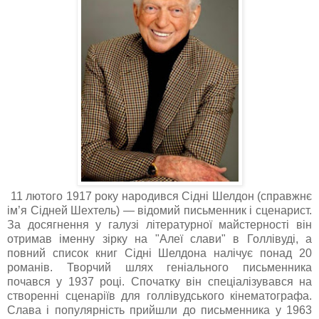
11 лютого 1917 року народився Сідні Шелдон (справжнє
ім’я Сідней Шехтель) — відомий письменник і сценарист.
За досягнення у галузі літературної майстерності він
отримав іменну зірку на "Алеї слави" в Голлівуді, а
повний список книг Сідні Шелдона налічує понад 20
романів. Творчий шлях геніального письменника
почався у 1937 році. Спочатку він спеціалізувався на
створенні сценаріїв для голлівудського кінематографа.
Слава і популярність прийшли до письменника у 1963