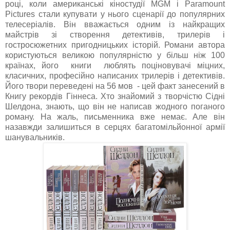
році, коли американські кіностудії MGM і Paramount
Pictures стали купувати у нього сценарії до популярних
телесеріалів. Він вважається одним із найкращих
майстрів зі створення детективів, трилерів і
гостросюжетних пригодницьких історій. Романи автора
користуються великою популярністю у більш ніж 100
країнах, його книги люблять поціновувачі міцних,
класичних, професійно написаних трилерів і детективів.
Його твори переведені на 56 мов - цей факт занесений в
Книгу рекордів Гіннеса. Хто знайомий з творчістю Сідні
Шелдона, знають, що він не написав жодного поганого
роману. На жаль, письменника вже немає. Але він
назавжди залишиться в серцях багатомільйонної армії
шанувальників.