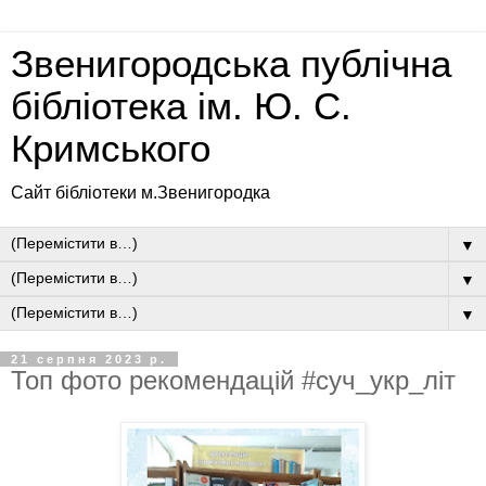
Звенигородська публічна
бібліотека ім. Ю. С.
Кримського
Сайт бібліотеки м.Звенигородка
▼
▼
▼
21 серпня 2023 р.
Топ фото рекомендацій #суч_укр_літ