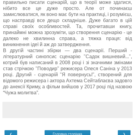
правильно писати сценарій, що в теорії може здатися,
нібито все це дуже просто. Але от починаєш
замислюватися, як воно має бути на практиці, і розумієш,
що насправді все дещо складніше. Дуже багато в цій
справі своїх особливостей. Та, прочитавши книгу,
принаймні можна зрозуміти, що створення сценарію - це
далеко не хвилинна справа, а тяжка праця: від
виникнення ідеї й аж до затвердження.
В другій частині збірки — два сценарії. Перший -
літературний синопсис сценарію "Садок вишневий...",
котрий був написаний в 2008 році і зі значними змінами
став стрічкою "Поводир" режисера Олеся Саніна у 2013
році. Другий - сценарій "Я повернусь!", створений для
відомого режисера і актора Ахтема Сейтаблаєва задовго
до анексії Криму, а фільм вийшов у 2017 році під назвою
“Чужа молитва”.
‹
›
Головна сторінка