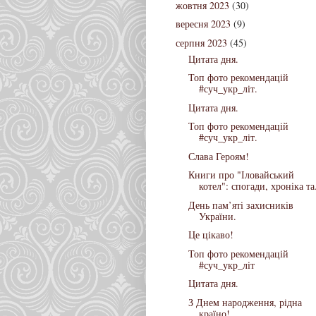
жовтня 2023
(30)
вересня 2023
(9)
серпня 2023
(45)
Цитата дня.
Топ фото рекомендацій
#суч_укр_літ.
Цитата дня.
Топ фото рекомендацій
#суч_укр_літ.
Слава Героям!
Книги про "Іловайський
котел": спогади, хроніка та.
День пам’яті захисників
України.
Це цікаво!
Топ фото рекомендацій
#суч_укр_літ
Цитата дня.
З Днем народження, рідна
країно!