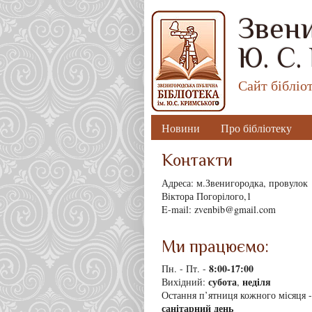
Звени
Ю. С.
Сайт бібліо
Новини
Про бібліотеку
Контакти
Адреса: м.Звенигородка, провулок
Віктора Погорілого,1
E-mail: zvenbib@gmail.com
Ми працюємо:
8
:00-17:00
Пн. - Пт. -
субота
неділя
Вихідний:
,
Остання п’ятниця кожного місяця -
санітарний день