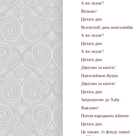
А ви знали?
Вітаємо!
Цитата дня.
Всесвітній день книголюбів.
А ви знали?
Цитата дня.
А ви знали?
Цитата дня.
Дякуємо за книги!
Пантелеймон Куліш.
Дякуємо за книги!
Цитата дня.
Запрошуємо до Хабу.
Важливо!
Поезія народжена війною.
Цитата дня.
Це цікаво. Із фонду нашої