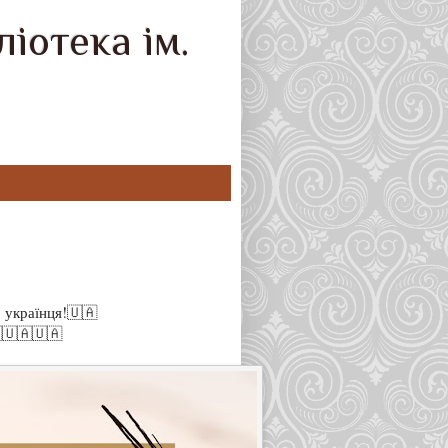
іотека ім.
 українця!🇺🇦
🇺🇦🇺🇦