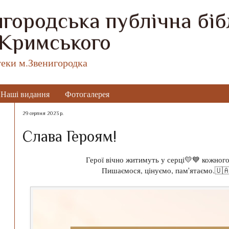
городська публічна бібл
 Кримського
теки м.Звенигородка
Наші видання
Фотогалерея
29 серпня 2023 р.
Слава Героям!
Герої вічно житимуть у серці💛💙 кожного
Пишаємося, цінуємо, пам'ятаємо.🇺