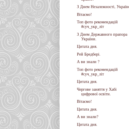
З Днем Незалежності, Україн
Вітаємо!
Топ фото рекомендацій
#суч_укр_літ
З Днем Державного прапора
України.
Цитата дня.
Рей Бредбері.
А ви знали ?
Топ фото рекомендацій
#суч_укр_літ
Цитата дня.
Чергове заняття у Хабі
цифрової освіти.
Вітаємо!
Цитата дня.
А ви знали?
Цитата дня.